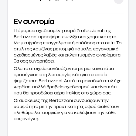
Eν συντομία
Η όμορφα σχεδιασμένη σειρά Professional της
Bertazzoni προσφέρει ευελιξία και χρηστικότητα.
Με μια φράση επαγγελματική απόδοση στο σπίτι. Το
στυλ της κουζίνας με κομψά πόμολα, εργονομικά
σχεδιασμένες λαβές και εκλεπτυσμένα φινιρίσματα
θα σας συναρπάσει.
Όλα τα στοιχεία συνδυάζονται με μια καινοτόμο
προσέγγιση στη λειτουργία, κάτι για το οποίο
φημίζεται η Bertazzoni. Αυτό το μοναδικό στυλ έχει
κερδίσει πολλά βραβεία σχεδιασμού και είναι κάτι
που θα προσδώσει αέρα Ιταλίας στο χώρο σας.
Οι συσκευές της Bertazzoni συνδυάζουν την
κομψότητα με την πρακτικότητα, αφού διαθέτουν
πληθώρα λειτουργιών για να καλύψουν την κάθε
σας ανάγκη.