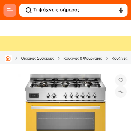
Οικιακές Συσκευές
Κουζίνες & Φουρνάκια
Κουζίνες