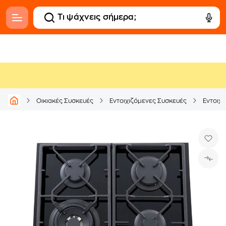
Οικιακές Συσκευές
Εντοιχιζόμενες Συσκευές
Εντοιχι