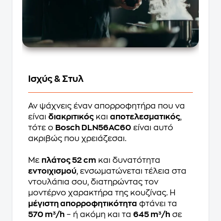
Ισχύς & Στυλ
Αν ψάχνεις έναν απορροφητήρα που να
είναι
διακριτικός
και
αποτελεσματικός
,
τότε ο
Bosch DLN56AC60
είναι αυτό
ακριβώς που χρειάζεσαι.
Με
πλάτος 52 cm
και δυνατότητα
εντοιχισμού
, ενσωματώνεται τέλεια στα
ντουλάπια σου, διατηρώντας τον
μοντέρνο χαρακτήρα της κουζίνας. Η
μέγιστη απορροφητικότητα
φτάνει τα
570 m³/h
– ή ακόμη και τα
645 m³/h
σε