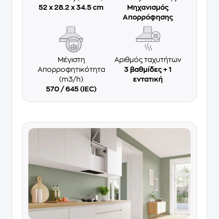
52 x 28.2 x 34.5 cm
Μηχανισμός
Απορρόφησης
Μέγιστη
Αριθμός ταχυτήτων
Απορροφητικότητα
3 βαθμίδες + 1
(m3/h)
εντατική
570 / 645 (IEC)