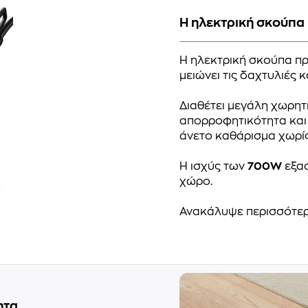
Η ηλεκτρική σκούπα 
Η ηλεκτρική σκούπα π
μειώνει τις δαχτυλιές κ
Διαθέτει μεγάλη χωρη
απορροφητικότητα και
άνετο καθάρισμα χωρί
Η ισχύς των
700W
εξασ
χώρο.
Ανακάλυψε περισσότε
ητα.