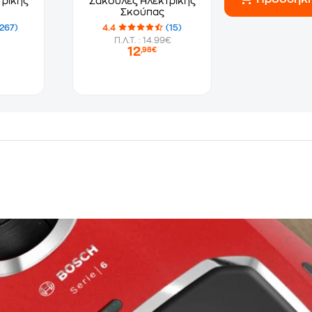
τρικής
Σακούλες Ηλεκτρικής
Σκούπας
267)
4.4
(15)
Π.Λ.Τ. : 14.99€
12
,98€