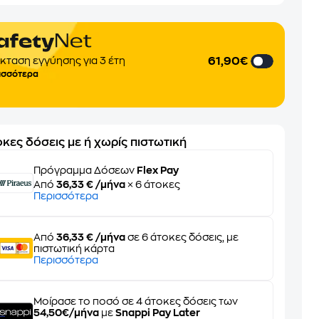
61,90€
κταση εγγύησης για 3 έτη
ισσότερα
κες δόσεις με ή χωρίς πιστωτική
Πρόγραμμα Δόσεων
Flex Pay
Από
36,33 € /μήνα
× 6 άτοκες
Περισσότερα
Από
36,33 € /μήνα
σε 6 άτοκες δόσεις, με
πιστωτική κάρτα
Περισσότερα
Μοίρασε το ποσό σε 4 άτοκες δόσεις των
54,50€/μήνα
με
Snappi Pay Later