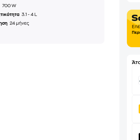
ς
700 W
τικότητα
3.1 - 4 L
ηση
24 μήνες
Επέ
Περ
Άτο