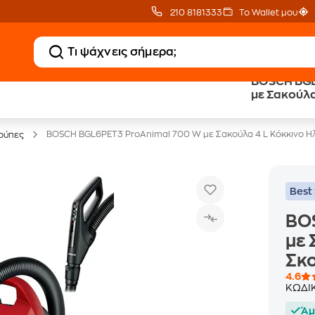
210 8181333
Το Wallet μου
BOSCH BGL
Clearance
Δωρεάν Μεταφορικ
με Σακούλα
Μικροσυσκευών
με Public+ Delivery
Σκούπα
BOSCH BGL6PET3 ProAnimal 700 W με Σακούλα 4 L Κόκκινο Η
ούπες
Best 
BO
με 
Σκ
4.6
ΚΩΔΙ
Άμ