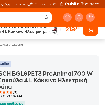
Εξέλιξη παραγγελίας
Service από 20'
6PET3 ProAnimal 700 W
218
,00€
ά
Public επιστροφή €
 4 L Κόκκινο Ηλεκτρική
κέρδος σε κάθε αγορά
λεκτρική Σκούπα
Seller
SCH BGL6PET3 ProAnimal 700 W
Σακούλα 4 L Κόκκινο Ηλεκτρική
ούπα
(8)
ΚΟΣ:
2094994
εσα Διαθέσιμο