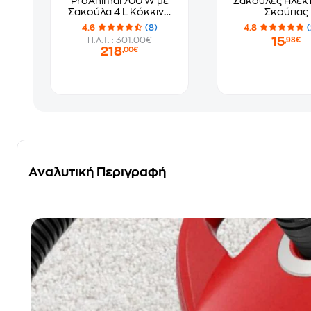
ProAnimal 700 W με
Σακούλες Ηλεκ
Σακούλα 4 L Κόκκινο
Σκούπας
Ηλεκτρική Σκούπα
4.6
(8)
4.8
(
15
Π.Λ.Τ. : 301.00€
,98€
218
,00€
Αναλυτική Περιγραφή