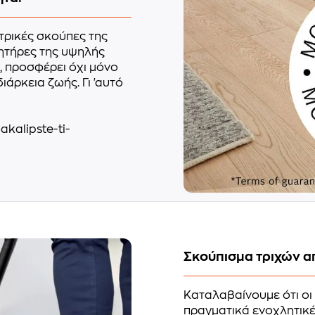
τρικές σκούπες της
νητήρες της υψηλής
, προσφέρει όχι μόνο
άρκεια ζωής. Γι 'αυτό
kalipste-ti-
Σκούπισμα τριχών α
Καταλαβαίνουμε ότι οι 
πραγματικά ενοχλητικέ