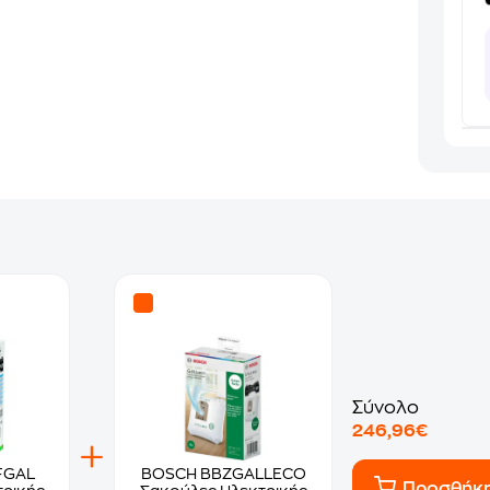
Σύνολο
246,96€
FGAL
BOSCH BBZGALLECO
Προσθήκ