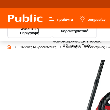
προϊόντα
υπηρεσίες
Αναλυτική
Χαρακτηριστικά
Περιγραφή
Καλοκαιρινές Εκπτώσεις
& Άπαιχτες Τιμές
Οικιακές Μικροσυσκευές
Σκούπισμα
Ηλεκτρικές Σκ