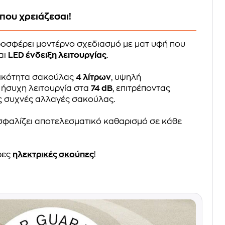
που χρειάζεσαι!
ροσφέρει μοντέρνο σχεδιασμό με ματ υφή που
αι
LED ένδειξη λειτουργίας
.
τικότητα σακούλας
4 λίτρων
, υψηλή
 ήσυχη λειτουργία στα
74 dB
, επιτρέποντας
ς συχνές αλλαγές σακούλας.
φαλίζει αποτελεσματικό καθαρισμό σε κάθε
ρες
ηλεκτρικές σκούπες
!