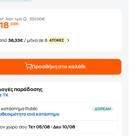
οτ. λιαν. τιμή
: 301,00€
218
,00€
από
36,33€
/ μήνα σε 6
ATOKEΣ
Προσθήκη στο καλάθι
λογές παράδοσης
ε ΤΚ
 κατάστημα Public
ΔΩΡΕΑΝ
αθεσιμότητα ανά κατάστημα
τον
χώρο σου
Τετ 05/08 - Δευ 10/08