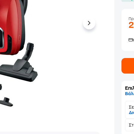
Πρ
Επι
Βάλ
Σε
Δι
Σ