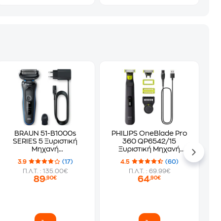
BRAUN 51-B1000s
PHILIPS OneBlade Pro
SERIES 5 Ξυριστική
360 QP6542/15
Μηχανή
Ξυριστική Μηχανή
Επαναφορτιζόμενη
Επαναφορτιζόμενη
3.9
(17)
4.5
(60)
Μαύρο
Μαύρο
Π.Λ.Τ. : 135.00€
Π.Λ.Τ. : 69.99€
89
64
,90€
,90€