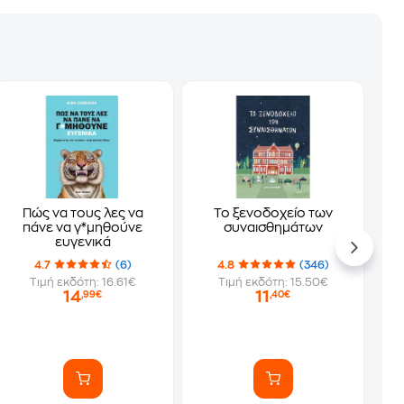
Πώς να τους λες να
Το ξενοδοχείο των
πάνε να γ*μηθούνε
συναισθημάτων
ευγενικά
4.7
(6)
4.8
(346)
Τιμή εκδότη: 16.61€
Τιμή εκδότη: 15.50€
14
11
,99€
,40€