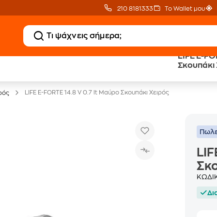
210 8181333
Το Wallet μου
LIFE E-FOR
Clearance
Δωρεάν Μεταφορικ
Σκουπάκι 
Μικροσυσκευών
με Public+ Delivery
LIFE E-FORTE 14.8 V 0.7 lt Μαύρο Σκουπάκι Χειρός
ρός
Πωλε
LIF
Σκο
ΚΩΔΙ
Δι