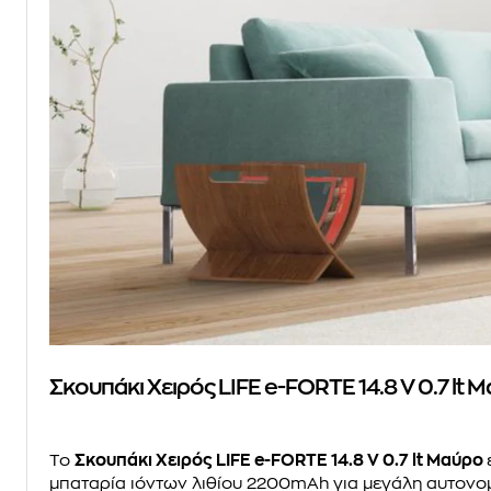
Σκουπάκι Χειρός LIFE e-FORTE 14.8 V 0.7 lt 
Το
Σκουπάκι Χειρός LIFE e-FORTE 14.8 V 0.7 lt Μαύρο
μπαταρία ιόντων λιθίου 2200mAh για μεγάλη αυτονομ