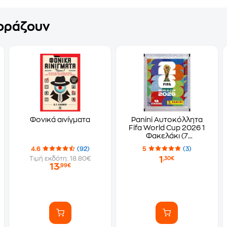
γοράζουν
Φονικά αινίγματα
Panini Αυτοκόλλητα
Fifa World Cup 2026 1
Φακελάκι (7
Αυτοκόλλητα)
4.6
(92)
5
(3)
1
Τιμή εκδότη: 18.80€
,30€
13
,99€