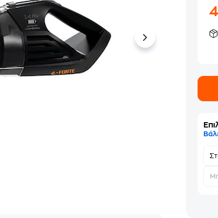
Επι
Βάλ
Σ
Μη