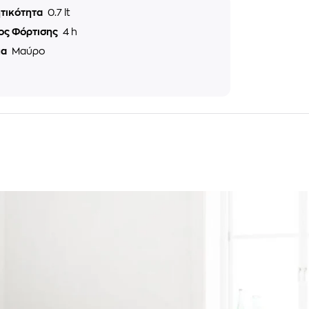
τικότητα
0.7 lt
ος Φόρτισης
4 h
μα
Μαύρο