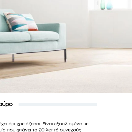
Μαύρο
έχει ό,τι χρειάζεσαι! Eίναι εξοπλισμένο με
ία που φτάνει τα 20 λεπτά συνεχούς