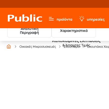
προϊόντα
υπηρεσίες
Αναλυτική
Χαρακτηριστικά
Περιγραφή
Καλοκαιρινές Εκπτώσεις
& Άπαιχτες Τιμές
Οικιακές Μικροσυσκευές
Σκούπισμα
Σκουπάκια Χει