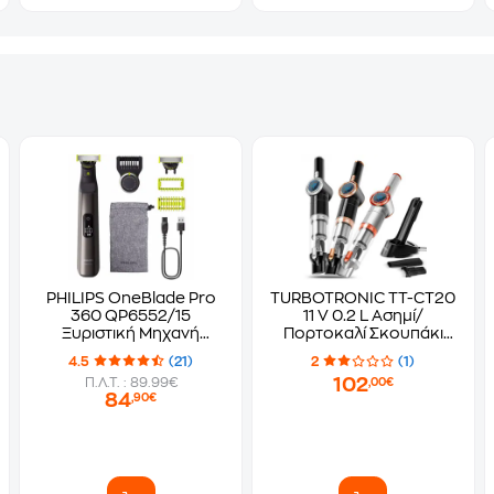
PHILIPS OneBlade Pro
TURBOTRONIC TT-CT20
360 QP6552/15
11 V 0.2 L Ασημί/
Ξυριστική Μηχανή
Πορτοκαλί Σκουπάκι
Επαναφορτιζόμενη
χειρός
4.5
(21)
2
(1)
Ανθρακί
102
Π.Λ.Τ. : 89.99€
,00€
84
,90€