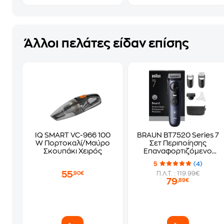
Άλλοι πελάτες είδαν επίσης
IQ SMART VC-966 100
BRAUN BT7520 Series 7
W Πορτοκαλί/Μαύρο
Σετ Περιποίησης
Σκουπάκι Χειρός
Επαναφορτιζόμενο
Μαύρο-Μπλε
5
(4)
55
Π.Λ.Τ. : 119.99€
,90€
79
,89€