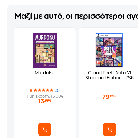
Μαζί με αυτό, οι περισσότεροι α
Murdoku
Grand Theft Auto VI
Standard Edition - PS5
5
(3)
79
Τιμή εκδότη: 15.50€
,89€
13
,99€