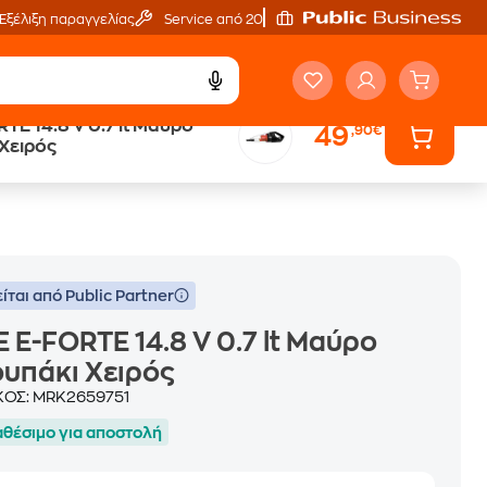
Εξέλιξη παραγγελίας
Service από 20'
TE 14.8 V 0.7 lt Μαύρο
49
,90€
ά
Public επιστροφή €
Χειρός
κέρδος σε κάθε αγορά
ίται από Public Partner
E E-FORTE 14.8 V 0.7 lt Μαύρο
υπάκι Χειρός
ΚΟΣ:
MRK2659751
αθέσιμο για αποστολή