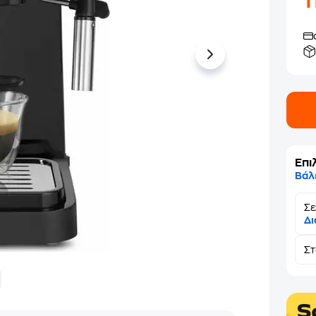
1
Επι
Βάλ
Σε
Δι
Σ