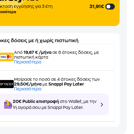
31,91€
κταση εγγύησης για 3 έτη
ισσότερα
κες δόσεις με ή χωρίς πιστωτική
Από
19,67 € /μήνα
σε 6 άτοκες δόσεις, με
πιστωτική κάρτα
Περισσότερα
Μοίρασε το ποσό σε 4 άτοκες δόσεις των
29,50€/μήνα
με
Snappi Pay Later
Περισσότερα
20€ Public επιστροφή
στο Wallet, με την
1η αγορά σου με Snappi Pay Later.