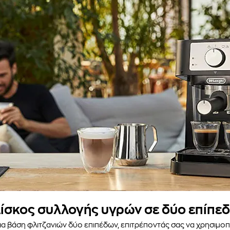
ίσκος συλλογής υγρών σε δύο επίπε
 βάση φλιτζανιών δύο επιπέδων, επιτρέποντάς σας να χρησιμοπο