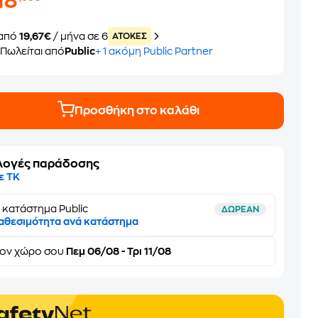
18
από
19,67€
/ μήνα σε 6
ATOKEΣ
Πωλείται από
Public
+ 1 ακόμη Public Partner
Προσθήκη στο καλάθι
λογές παράδοσης
ε ΤΚ
 κατάστημα Public
ΔΩΡΕΑΝ
αθεσιμότητα ανά κατάστημα
τον
χώρο σου
Πεμ 06/08 - Τρι 11/08