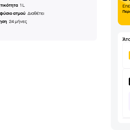
τικότητα
1 L
Επέ
Περ
φύσιο ατμού
Διαθέτει
ηση
24 μήνες
Άτο