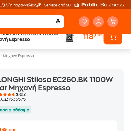
Εξέλιξη παραγγελίας
Service από 20'
Stilosa EC260.BK 1100W
118
,00€
ά
Public επιστροφή €
ανή Espresso
κέρδος σε κάθε αγορά
ar Μηχανή Espresso
ONGHI Stilosa EC260.BK 1100W
ar Μηχανή Espresso
(665)
ΚΟΣ:
1533575
εσα Διαθέσιμο
,00€