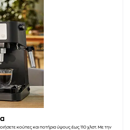
δα
ιήσετε κούπες και ποτήρια ύψους έως 110 χλστ. Με την