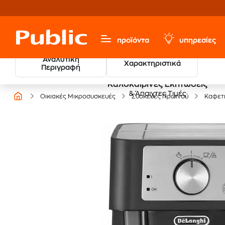
προϊόντα
υπηρεσίες
Αναλυτική
Χαρακτηριστικά
Περιγραφή
Καλοκαιρινές Εκπτώσεις
& Άπαιχτες Τιμές
Οικιακές Μικροσυσκευές
Συσκευές Πρωινού
Καφετ