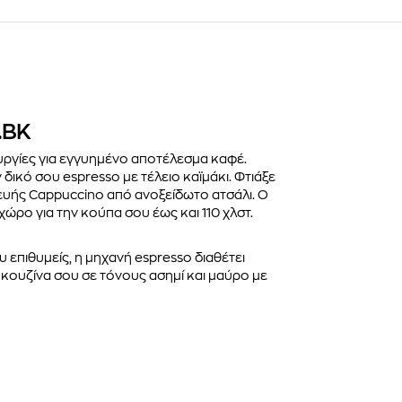
.BK
ουργίες για εγγυημένο αποτέλεσμα καφέ.
 δικό σου espresso με τέλειο καϊμάκι. Φτιάξε
ευής Cappuccino από ανοξείδωτο ατσάλι. Ο
ρο για την κούπα σου έως και 110 χλστ.
 επιθυμείς, η μηχανή espresso διαθέτει
 κουζίνα σου σε τόνους ασημί και μαύρο με