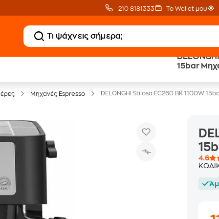
210 8181333
Το Wallet μου
DELONGHI 
Clearance
Δωρεάν Μεταφορικ
15bar Μηχ
Μικροσυσκευών
με Public+ Delivery
DELONGHI Stilosa EC260.BK 1100W 15b
ιέρες
Μηχανές Espresso
DEL
15b
4.6
ΚΩΔΙ
Άμ