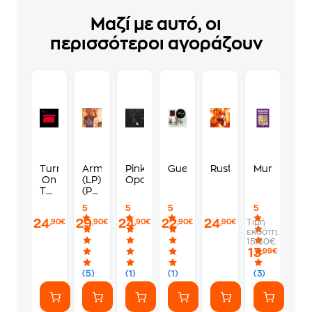
Μαζί με αυτό, οι
περισσότεροι αγοράζουν
Turn
Armageddon
Pink
Guero
Rusty
Murdoku
On
(LP)
Opaque
The
(Public
Bright
Exclusive)
5
5
5
5
Light
24
29
24
22
24
Τιμή
,90€
,90€
,90€
,90€
,90€
εκδότη:
15.50€
13
,99€
(5)
(1)
(1)
(3)