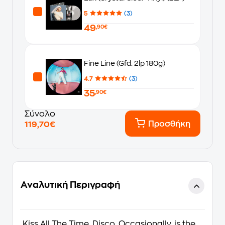
5
(3)
49
,90€
Fine Line (Gfd. 2lp 180g)
4.7
(3)
35
,90€
Σύνολο
Προσθήκη
119,70€
Αναλυτική Περιγραφή
Kiss All The Time. Disco, Occasionally. is the