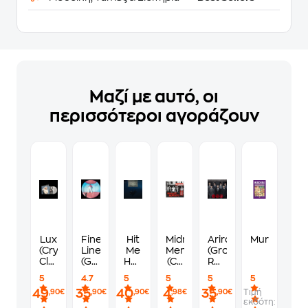
Μαζί με αυτό, οι
περισσότεροι αγοράζουν
Lux
Fine
Hit
Midnight
Arirang
Murdoku
(Crystal
Line
Me
Memories
(Group
Clear
(Gfd.
Hard
(CD
Red
Vinyl)
2lp
And
Ultimate
LP)
5
4.7
5
5
5
5
(2LP)
180g)
Soft
Edition)
49
35
40
4
35
Τιμή
,90€
,90€
,90€
,98€
,90€
Out
εκδότη:
(LP)