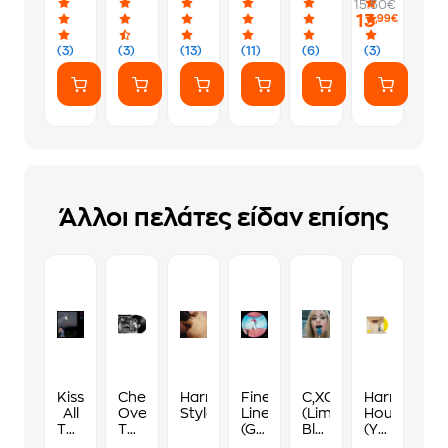
15.50€
13
,99€
(3)
(3)
(13)
(11)
(6)
(3)
Άλλοι πελάτες είδαν επίσης
Kiss
Chemtrails
Harry
Fine
C,XOXO
Harry's
All
Over
Styles
Line
(Limited
House
The
The
(Gfd.
Blue
(Yellow
Time.
Country
2lp
LP)
LP)