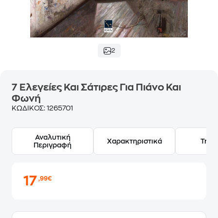
2
7 Eλεγείες Και Σάτιρες Για Πιάνο Και
Φωνή
ΚΩΔΙΚΟΣ:
1265701
Αναλυτική
Χαρακτηριστικά
Track
Περιγραφή
17
,99€