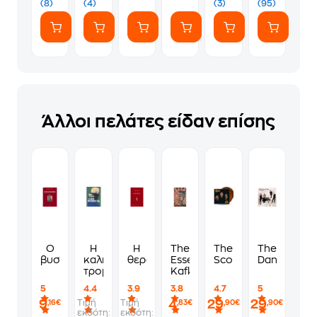
(8)
(4)
(3)
(95)
-
White
Άλλοι πελάτες είδαν επίσης
Ο
Η
Η
The
The
The
βυσσινόκηπος
καλή
θεραπεία
Essential
Score
Dance
τρομοκράτισσα
Kafka
5
4.4
3.9
3.8
4.7
5
9
4
29
29
Τιμή
Τιμή
,16€
,83€
,90€
,90€
εκδότη:
εκδότη: