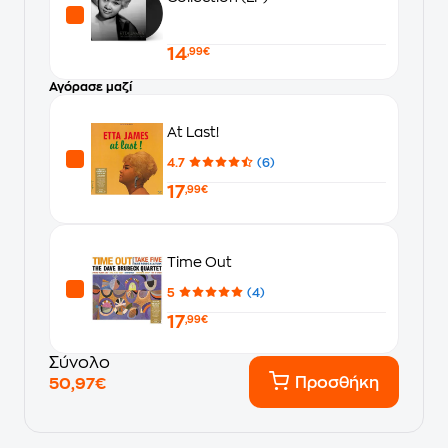
14
,99€
Αγόρασε μαζί
At Last!
4.7
(6)
17
,99€
Time Out
5
(4)
17
,99€
Σύνολο
Προσθήκη
50,97€