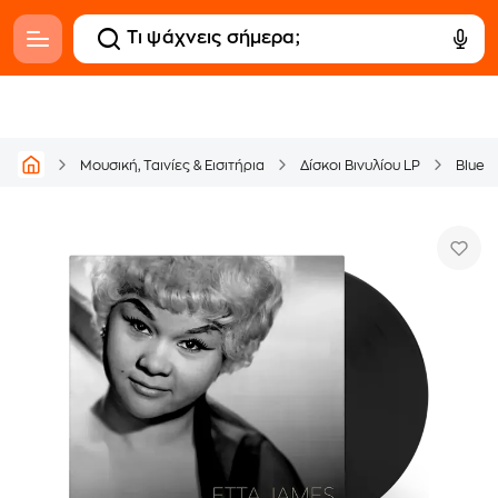
Μουσική, Ταινίες & Εισιτήρια
Δίσκοι Βινυλίου LP
Blues