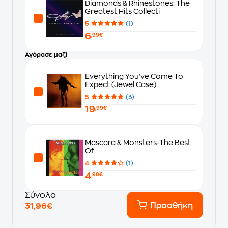
Diamonds & Rhinestones: The
Greatest Hits Collecti
5
(1)
6
,99€
Αγόρασε μαζί
Everything You've Come To
Expect (Jewel Case)
5
(3)
19
,99€
Mascara & Monsters-The Best
Of
4
(1)
4
,98€
Σύνολο
Προσθήκη
31,96€