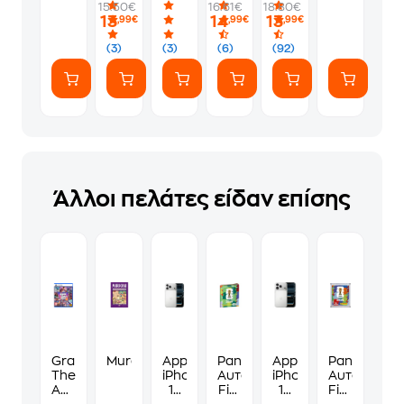
15.50€
16.61€
18.80€
PS5
Φακελάκι
γ*μηθούνε
13
14
13
,99€
,99€
,99€
(7
ευγενικά
Αυτοκόλλητα)
(3)
(3)
(6)
(92)
Άλλοι πελάτες είδαν επίσης
Grand
Murdoku
Apple
Panini
Apple
Panini
Theft
iPhone
Αυτοκόλλητα
iPhone
Αυτοκόλλη
Auto
17
Fifa
17
Fifa