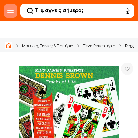
Μουσική, Ταινίες & Εισιτήρια
Ξένο Ρεπερτόριο
Regga