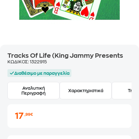
Tracks Of Life (King Jammy Presents
ΚΩΔΙΚΟΣ:
1322915
Διαθέσιμο με παραγγελία
Αναλυτική
Χαρακτηριστικά
Track
Περιγραφή
17
,99€