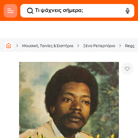
Μουσική, Ταινίες & Εισιτήρια
Ξένο Ρεπερτόριο
Regga