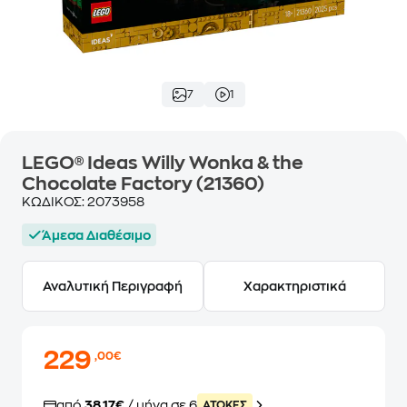
7
1
LEGO® Ideas Willy Wonka & the
Chocolate Factory (21360)
ΚΩΔΙΚΟΣ:
2073958
Άμεσα Διαθέσιμο
Αναλυτική Περιγραφή
Χαρακτηριστικά
229
,00€
από
38,17€
/ μήνα σε 6
ATOKEΣ