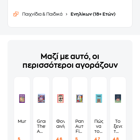
Παιχνίδια & Παιδικά
Ενηλίκων (18+ Ετών)
Μαζί με αυτό, οι
περισσότεροι αγοράζουν
Murdoku
Grand
Φονικά
Panini
Πώς
Το
Theft
αινίγματα
Αυτοκόλλητα
να
ξενοδοχείο
Auto
Fifa
τους
των
VI
World
λες
συναισθημ
5
4.6
5
4.7
4.8