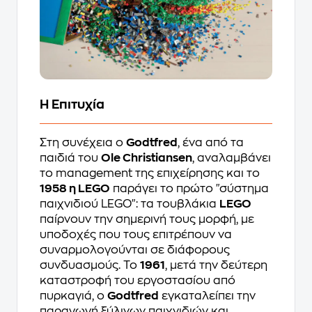
Η Επιτυχία
Στη συνέχεια ο
Godtfred
, ένα από τα
παιδιά του
Ole Christiansen
, αναλαμβάνει
το management της επιχείρησης και το
1958 η LEGO
παράγει το πρώτο "σύστημα
παιχνιδιού LEGO": τα τουβλάκια
LEGO
παίρνουν την σημερινή τους μορφή, με
υποδοχές που τους επιτρέπουν να
συναρμολογούνται σε διάφορους
συνδυασμούς. Το
1961
, μετά την δεύτερη
καταστροφή του εργοστασίου από
πυρκαγιά, ο
Godtfred
εγκαταλείπει την
παραγωγή ξύλινων παιχνιδιών και