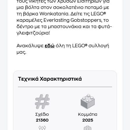
τους νικητές των Χρυσών Εισιτηρίων για
μια βόλτα στον σοκολατένιο ποταμό με
τη βάρκα Wonkatania. Δείτε τις LEGO®
καραμέλες Everlasting Gobstoppers, το
δέντρο με τα μπαστουνάκια και τα φυτά-
γλειφιτζούρια!
Ανακάλυψε
εδώ
όλη τη LEGO® συλλογή
μας.
Τεχνικά Χαρακτηριστικά
Σχέδιο
Κομμάτια
21360
2025