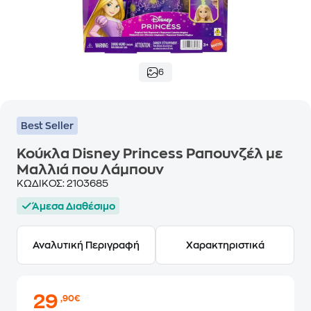
6
Best Seller
Κούκλα Disney Princess Ραπουνζέλ με
Μαλλιά που Λάμπουν
ΚΩΔΙΚΟΣ:
2103685
Άμεσα Διαθέσιμο
Αναλυτική Περιγραφή
Χαρακτηριστικά
29
,90€