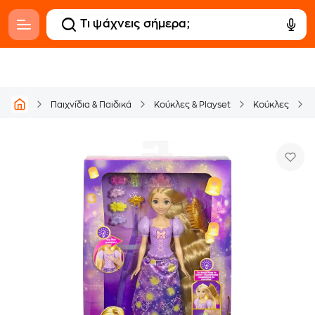
Παιχνίδια & Παιδικά
Κούκλες & Playset
Κούκλες