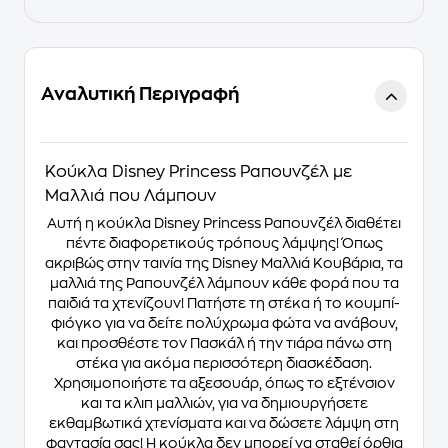
Αναλυτική Περιγραφή
Κούκλα Disney Princess Ραπουνζέλ με
Μαλλιά που Λάμπουν
Αυτή η κούκλα Disney Princess Ραπουνζέλ διαθέτει
πέντε διαφορετικούς τρόπους λάμψης! Όπως
ακριβώς στην ταινία της Disney Μαλλιά Κουβάρια, τα
μαλλιά της Ραπουνζέλ λάμπουν κάθε φορά που τα
παιδιά τα χτενίζουν! Πατήστε τη στέκα ή το κουμπί-
φιόγκο για να δείτε πολύχρωμα φώτα να ανάβουν,
και προσθέστε τον Πασκάλ ή την τιάρα πάνω στη
στέκα για ακόμα περισσότερη διασκέδαση.
Χρησιμοποιήστε τα αξεσουάρ, όπως το εξτένσιον
και τα κλιπ μαλλιών, για να δημιουργήσετε
εκθαμβωτικά χτενίσματα και να δώσετε λάμψη στη
φαντασία σας! Η κούκλα δεν μπορεί να σταθεί όρθια