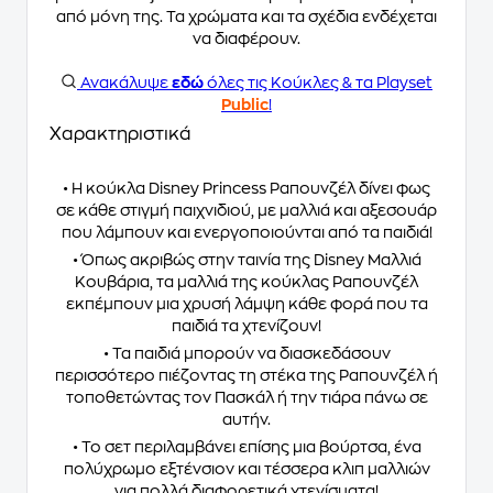
από μόνη της. Τα χρώματα και τα σχέδια ενδέχεται
να διαφέρουν.
Ανακάλυψε
εδώ
όλες τις Κούκλες & τα Playset
Public
!
Χαρακτηριστικά
• Η κούκλα Disney Princess Ραπουνζέλ δίνει φως
σε κάθε στιγμή παιχνιδιού, με μαλλιά και αξεσουάρ
που λάμπουν και ενεργοποιούνται από τα παιδιά!
• Όπως ακριβώς στην ταινία της Disney Μαλλιά
Κουβάρια, τα μαλλιά της κούκλας Ραπουνζέλ
εκπέμπουν μια χρυσή λάμψη κάθε φορά που τα
παιδιά τα χτενίζουν!
• Τα παιδιά μπορούν να διασκεδάσουν
περισσότερο πιέζοντας τη στέκα της Ραπουνζέλ ή
τοποθετώντας τον Πασκάλ ή την τιάρα πάνω σε
αυτήν.
• Το σετ περιλαμβάνει επίσης μια βούρτσα, ένα
πολύχρωμο εξτένσιον και τέσσερα κλιπ μαλλιών
για πολλά διαφορετικά χτενίσματα!