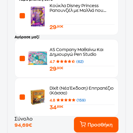
Κούκλα Disney Princess
Ραπουνζέλ με Μαλλιά που
Λάμπουν
29
,90€
Αγόρασε μαζί
AS Company Μαθαίνω Και
Δημιουργώ Pen Studio
4.7
(62)
29
,90€
Dixit (Νέα Έκδοση) Επιτραπέζιο
(Κάισσα)
4.8
(159)
34
,89€
Σύνολο
Προσθήκη
94,69€