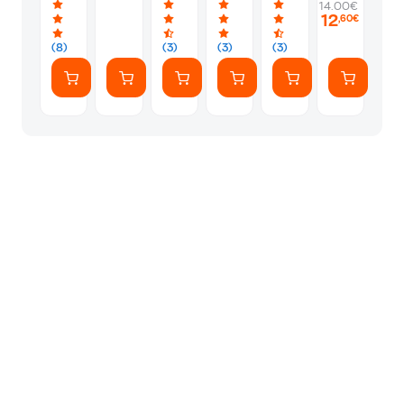
14.00€
Color
World
(JDM72)
12
,60€
Change
Wings
(8)
(3)
(3)
(3)
And
Outfit