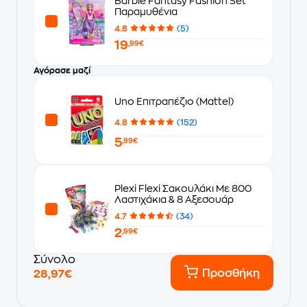
Barbie Fantasy Fashion Set
Παραμυθένια
4.8
(5)
19
,99€
Αγόρασε μαζί
Uno Επιτραπέζιο (Mattel)
4.8
(152)
5
,99€
Plexi Flexi Σακουλάκι Με 800
Λαστιχάκια & 8 Αξεσουάρ
4.7
(34)
2
,99€
Σύνολο
Προσθήκη
28,97€