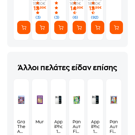
-
1
να
Album
15.50€
16.61€
18.80€
PS5
Φακελάκι
γ*μηθούνε
13
14
13
,99€
,99€
,99€
(7
ευγενικά
Αυτοκόλλητα)
(3)
(3)
(6)
(92)
Άλλοι πελάτες είδαν επίσης
Grand
Murdoku
Apple
Panini
Apple
Panini
Theft
iPhone
Αυτοκόλλητα
iPhone
Αυτοκόλλη
Auto
17
Fifa
17
Fifa