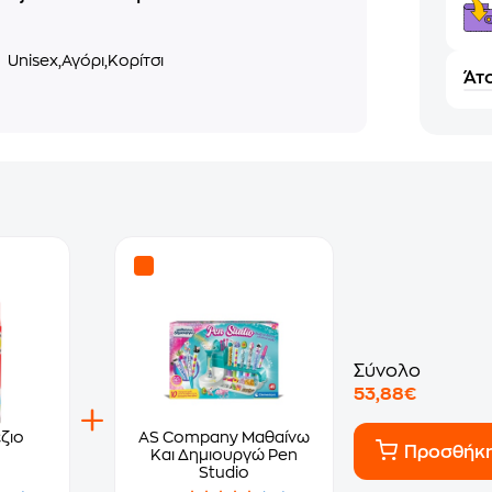
ο
Unisex,Αγόρι,Κορίτσι
Άτο
Σύνολο
53,88€
ζιο
AS Company Μαθαίνω
Προσθήκ
Και Δημιουργώ Pen
Studio