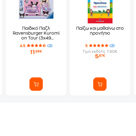
Παιδικό Παζλ
Παίζω και μαθαίνω στο
Ravensburger Kuromi
προνήπιο
on Tour (3x49
Κομμάτια)
4.5
(2)
5
(2)
11
Τιμή εκδότη: 7.80€
,99€
5
,87€