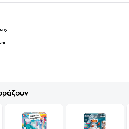
any
oni
γοράζουν