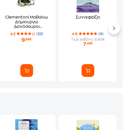
Clementoni Μαθαίνω
Συννεφιάζει
Δημιουργώ
Δεινόσαυροι
Τυραννόσαυρος
4.2
(22)
4.8
(6)
9
Τιμή εκδότη: 9.90€
,99€
7
,45€