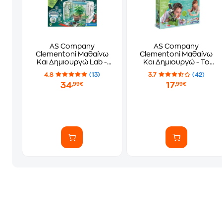
AS Company
AS Company
Clementoni Μαθαίνω
Clementoni Μαθαίνω
Και Δημιουργώ Lab -
Και Δημιουργώ - Το
Θερμοκήπιο Hi-TECH
Πρώτο Μου
4.8
(13)
3.7
(42)
Μικροσκόπιο
34
17
,99€
,99€