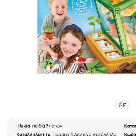
7
Ηλικία
παιδιά 7+ ετών
Κατα
Καταλληλότητα
Προσοχή! Δεν είναι κατάλληλο
Κωδι