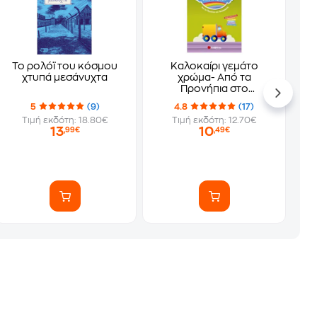
Το ρολόϊ του κόσμου
Καλοκαίρι γεμάτο
χτυπά μεσάνυχτα
χρώμα- Από τα
Προνήπια στο
Νηπιαγωγείο
5
(9)
4.8
(17)
Τιμή εκδότη: 18.80€
Τιμή εκδότη: 12.70€
13
10
,99€
,49€