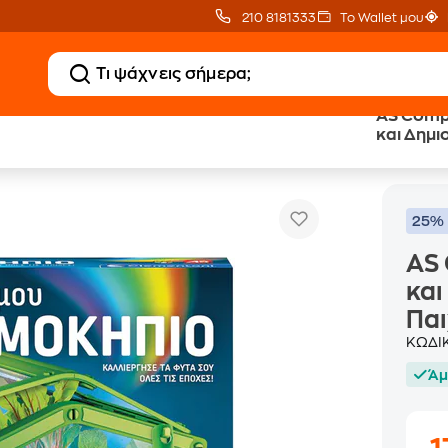
210 8181333
Το Wallet μου
AS Comp
και Δημι
AS Company Clementoni Μαθαίνω και Δημιουργώ L
χνίδια Κατασκευών
Παιχνίδι
25% 
AS
και
Παι
ΚΩΔΙ
Άμ