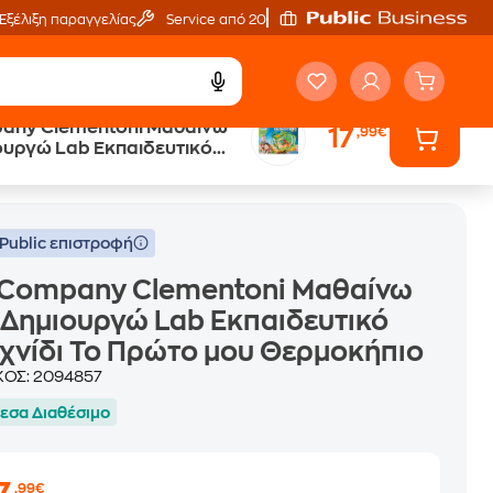
Εξέλιξη παραγγελίας
Service από 20'
any Clementoni Μαθαίνω
17
,99€
ουργώ Lab Εκπαιδευτικό
ab Εκπαιδευτικό Παιχνίδι Το Πρώτο μου Θερμοκήπιο
 Το Πρώτο μου Θερμοκήπιο
Public επιστροφή
 Company Clementoni Μαθαίνω
 Δημιουργώ Lab Εκπαιδευτικό
χνίδι Το Πρώτο μου Θερμοκήπιο
ΚΟΣ:
2094857
εσα Διαθέσιμο
,99€