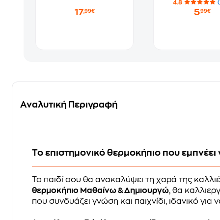
4.8
Το Πρώτο μου
17
5
,99€
,99€
Θερμοκήπιο
Αναλυτική Περιγραφή
Το επιστημονικό θερμοκήπιο που εμπνέει γ
Το παιδί σου θα ανακαλύψει τη χαρά της καλλιέ
θερμοκήπιο Μαθαίνω & Δημιουργώ
, θα καλλιερ
που συνδυάζει γνώση και παιχνίδι, ιδανικό για