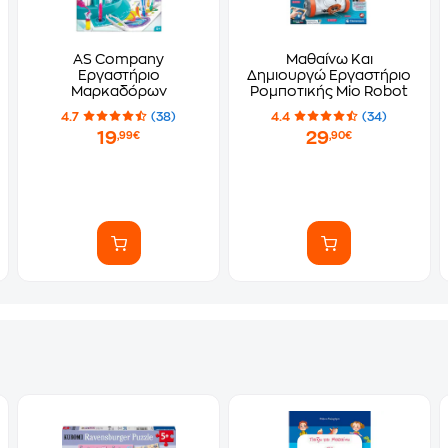
AS Company
Μαθαίνω Και
Εργαστήριο
Δημιουργώ Εργαστήριο
Μαρκαδόρων
Ρομποτικής Mio Robot
4.7
(38)
4.4
(34)
19
29
,99€
,90€