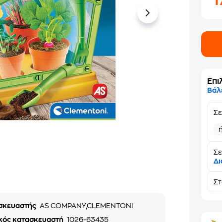
1
Επι
Βάλ
Σ
Σε
Δι
Σ
σκευαστής
AS COMPANY,CLEMENTONI
κός κατασκευαστή
1026-63435