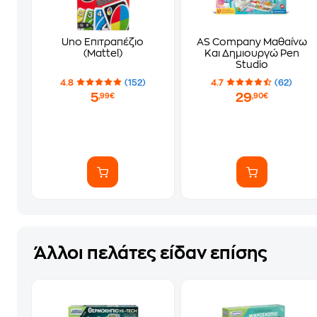
Uno Επιτραπέζιο
AS Company Μαθαίνω
(Mattel)
Και Δημιουργώ Pen
Studio
4.8
(152)
4.7
(62)
5
29
,99€
,90€
Άλλοι πελάτες είδαν επίσης