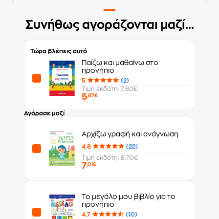
Συνήθως αγοράζονται μαζί...
Τώρα βλέπεις αυτό
Παίζω και μαθαίνω στο
προνήπιο
5
(2)
Τιμή εκδότη: 7.80€
5
,87€
Αγόρασε μαζί
Αρχίζω γραφή και ανάγνωση
4.8
(22)
Τιμή εκδότη: 8.70€
7
,01€
Το μεγάλο μου βιβλίο για το
προνήπιο
4.7
(10)