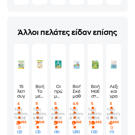
Άλλοι πελάτες είδαν επίσης
15
Βοήθημα
Οι
Βοήθημα
Βοήθημα
Λεξούλες
λεπτά
Το
πρώτες
Σκέφτομαι
Μαθαίνω
και
συγκέντρωση
μεγάλο
μου
μαθηματικά
στο
γραμμούλε
βιβλίο
110
προνήπιο
4
5
5
4.9
5
3
ασκήσεων
δραστηριότητες
(Ωρίων/
Τιμή
Τιμή
Τιμή
Τιμή
Τιμή
Τιμή
για
στο
Διαμαντοπούλου
εκδότη:
εκδότη:
εκδότη:
εκδότη:
εκδότη:
εκδότη:
το
Προνήπιο
Μαρία)
11.00€
9.99€
6.90€
8.70€
13.25€
6.50€
Προνήπιο
8
7
5
6
10
4
,28€
,50€
,19€
,55€
,68€
,89€
(2)
(3)
(6)
(25)
(12)
(1)