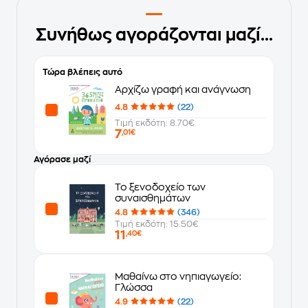
Συνήθως αγοράζονται μαζί...
Τώρα βλέπεις αυτό
Αρχίζω γραφή και ανάγνωση
4.8
(22)
Τιμή εκδότη: 8.70€
7
,01€
Αγόρασε μαζί
Το ξενοδοχείο των
συναισθημάτων
4.8
(346)
Τιμή εκδότη: 15.50€
11
,40€
Μαθαίνω στο νηπιαγωγείο:
Γλώσσα
4.9
(22)