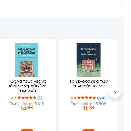
Πώς να τους λες να
Το ξενοδοχείο των
πάνε να γ*μηθούνε
συναισθημάτων
ευγενικά
4.7
(6)
4.8
(346)
Τιμή εκδότη: 16.61€
Τιμή εκδότη: 15.50€
14
11
,99€
,40€