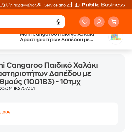
Εξέλιξη παραγγελίας
Service από 20'
Moni Cangaroo Παιδικό Χαλάκι
Δραστηριοτήτων Δαπέδου με
στηριοτήτων Δαπέδου με Αριθμούς (1001B3) - 10τμχ
Αριθμούς (1001B3) - 10τμχ
i Cangaroo Παιδικό Χαλάκι
αστηριοτήτων Δαπέδου με
θμούς (1001B3) - 10τμχ
ΚΟΣ:
MRK2757351
0
,00€