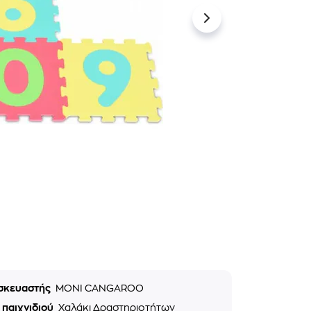
σκευαστής
MONI CANGAROO
 παιχνιδιού
Χαλάκι Δραστηριοτήτων