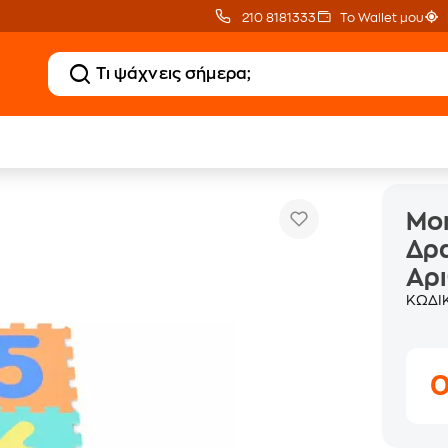
210 8181333
Το Wallet μου
Moni Cangaroo Παιδικό Χαλάκι Δρα
Γυμναστήρια - Χαλάκια για Μωρά
Mon
Δρ
Αρι
ΚΩΔΙ