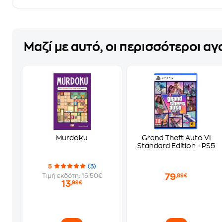
Μαζί με αυτό, οι περισσότεροι α
Murdoku
Grand Theft Auto VI
Standard Edition - PS5
5
(3)
79
Τιμή εκδότη: 15.50€
,89€
13
,99€