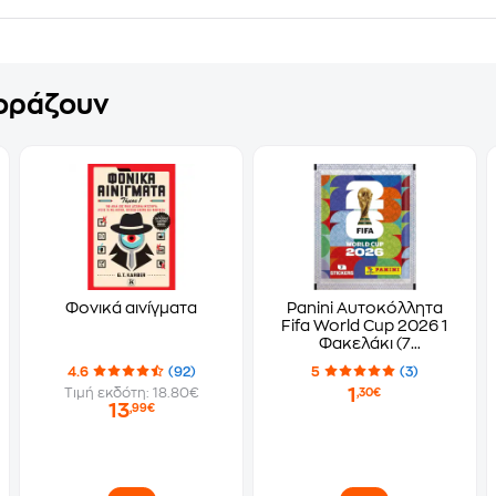
γοράζουν
Φονικά αινίγματα
Panini Αυτοκόλλητα
Fifa World Cup 2026 1
Φακελάκι (7
Αυτοκόλλητα)
4.6
(92)
5
(3)
1
Τιμή εκδότη: 18.80€
,30€
13
,99€