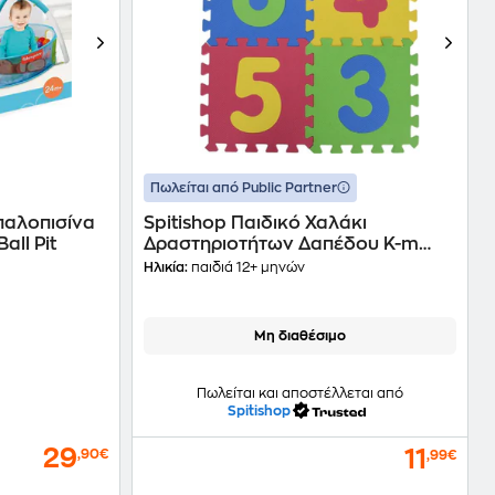
Πωλείται από Public Partner
Μπαλοπισίνα
Spitishop Παιδικό Χαλάκι
all Pit
Δραστηριοτήτων Δαπέδου K-m
Numbers
Ηλικία:
παιδιά 12+ μηνών
Μη διαθέσιμο
Πωλείται και αποστέλλεται από
Spitishop
29
11
,90€
,99€