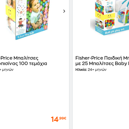
-Price Μπαλίτσες
Fisher-Price Παιδική 
πισίνας 100 τεμάχια
με 25 Μπαλίτσες Baby B
+ μηνών
Ηλικία:
24+ μηνών
14
,99€