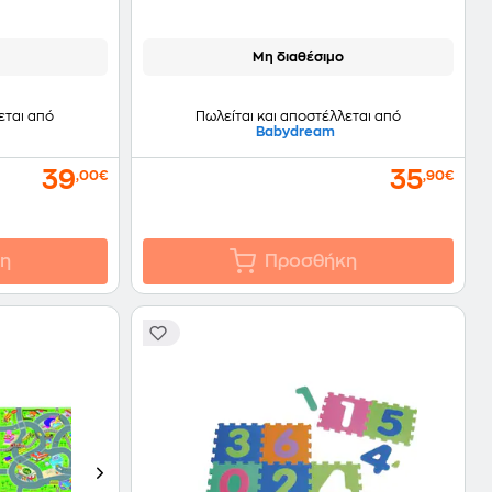
Μη διαθέσιμο
εται από
Πωλείται και αποστέλλεται από
Babydream
39
35
,00€
,90€
η
Προσθήκη