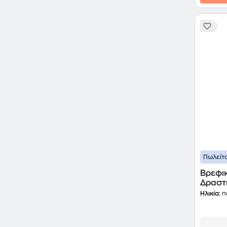
Πωλείτα
Βρεφι
Δραστ
Ηλικία:
π