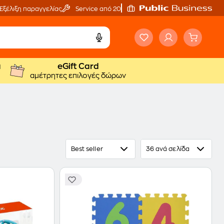
Εξέλιξη παραγγελίας
Service από 20'
ά
eGift Card
αμέτρητες επιλογές δώρων
Best seller
36 ανά σελίδα