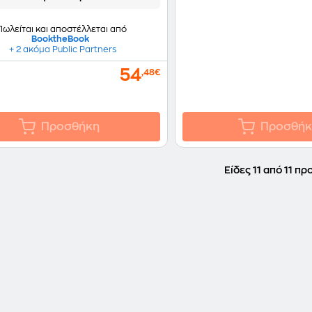
Πωλείται και αποστέλλεται από
BooktheBook
+ 2 ακόμα Public Partners
54
,48€
Προσθήκη
Προσθήκ
Είδες 11 από 11 πρ