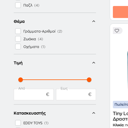
Παζλ
Θέμα
Γράμματα-Αριθμοί
Ζωάκια
Οχήματα
Τιμή
Από
Έως
€
€
Πωλείτα
Κατασκευαστής
Tiny L
Δραστ
EDDY TOYS
Ocean
Ηλικία:
π