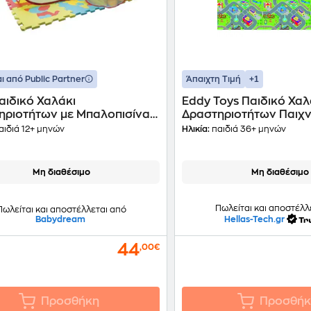
+1
ι από Public Partner
Άπαιχτη Τιμή
αιδικό Χαλάκι
Eddy Toys Παιδικό Χαλ
ηριοτήτων με Μπαλοπισίνα
Δραστηριοτήτων Παιχν
p & 25 Μπαλάκια
Σχέδιο Kυκλοφορίας
αιδιά 12+ μηνών
Ηλικία:
παιδιά 36+ μηνών
Μη διαθέσιμο
Μη διαθέσιμο
Πωλείται και αποστέλλ
Πωλείται και αποστέλλεται από
Babydream
Hellas-Tech.gr
44
,00€
Προσθήκη
Προσθήκ