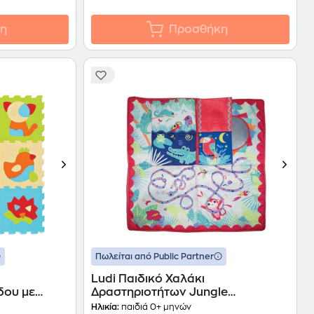
η
Προσθήκη
Πωλείται από Public Partner
Ludi Παιδικό Χαλάκι
δου με
Δραστηριοτήτων Jungle
Educational Activity (30037)
Ηλικία:
παιδιά 0+ μηνών