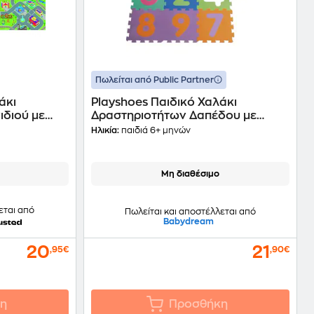
Πωλείται από Public Partner
άκι
Playshoes Παιδικό Χαλάκι
ιδιού με
Δραστηριοτήτων Δαπέδου με
Αριθμούς - 10τμχ
Ηλικία:
παιδιά 6+ μηνών
Μη διαθέσιμο
εται από
Πωλείται και αποστέλλεται από
Babydream
20
21
,95€
,90€
η
Προσθήκη