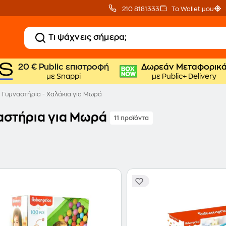
210 8181333
Το Wallet μου
20 € Public επιστροφή
Δωρεάν Μεταφορικ
με Snappi
με Public+ Delivery
Γυμναστήρια - Χαλάκια για Μωρά
αστήρια για Μωρά
11 προϊόντα