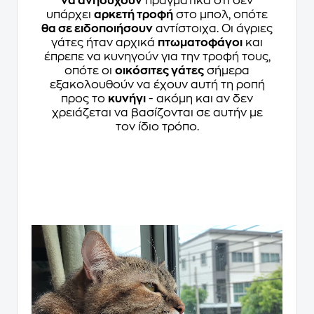
να ανησυχούν
πραγματικά ότι δεν
υπάρχει
αρκετή τροφή
στο μπολ, οπότε
θα σε ειδοποιήσουν
αντίστοιχα. Οι άγριες
γάτες ήταν αρχικά
πτωματοφάγοι
και
έπρεπε να κυνηγούν για την τροφή τους,
οπότε οι
οικόσιτες γάτες
σήμερα
εξακολουθούν να έχουν αυτή τη ροπή
προς το
κυνήγι
- ακόμη και αν δεν
χρειάζεται να βασίζονται σε αυτήν με
τον ίδιο τρόπο.