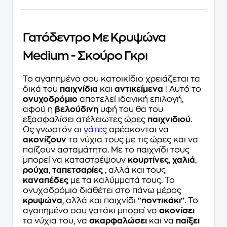
Γατόδεντρο Με Κρυψώνα
Medium - Σκούρο Γκρι
Το αγαπημένο σου κατοικίδιο χρειάζεται τα
δικά του
παιχνίδια
και
αντικείμενα
! Αυτό το
ονυχοδρόμιο
αποτελεί ιδανική επιλογή,
αφού η
βελούδινη
υφή του θα του
εξασφαλίσει ατέλειωτες ώρες
παιχνιδιού
.
Ως γνωστόν οι
γάτες
αρέσκονται να
ακονίζουν
τα νύχια τους με τις ώρες και να
παίζουν ασταμάτητα. Με το παιχνίδι τους
μπορεί να καταστρέψουν
κουρτίνες
,
χαλιά
,
ρούχα
,
ταπετσαρίες
, αλλά και τους
καναπέδες
με τα καλύμματά τους. Το
ονυχοδρόμιο διαθέτει στο πάνω μέρος
κρυψώνα
, αλλά και παιχνίδι
"ποντικάκι"
. Το
αγαπημένο σου γατάκι μπορεί να
ακονίσει
τα νύχια του, να
σκαρφαλώσει
και να
παίξει