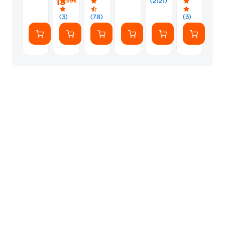
13
(2121)
,99€
(7
Αυτοκόλλητ
(3)
(78)
(3)