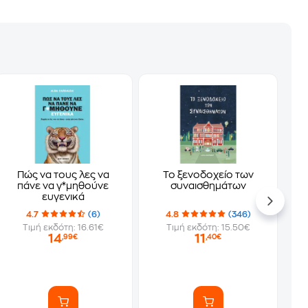
Πώς να τους λες να
Το ξενοδοχείο των
πάνε να γ*μηθούνε
συναισθημάτων
ευγενικά
4.7
(6)
4.8
(346)
Τιμή εκδότη: 16.61€
Τιμή εκδότη: 15.50€
14
11
,99€
,40€