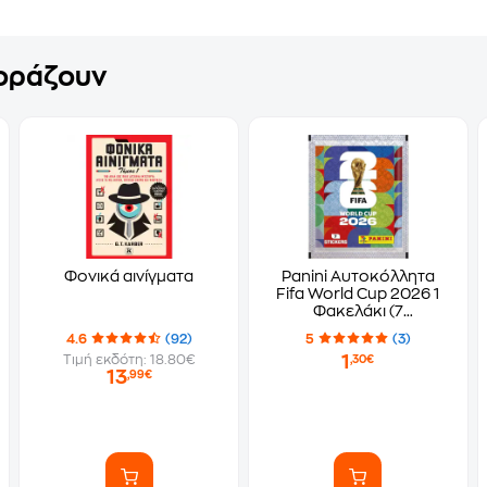
γοράζουν
Φονικά αινίγματα
Panini Αυτοκόλλητα
Fifa World Cup 2026 1
Φακελάκι (7
Αυτοκόλλητα)
4.6
(92)
5
(3)
1
Τιμή εκδότη: 18.80€
,30€
13
,99€