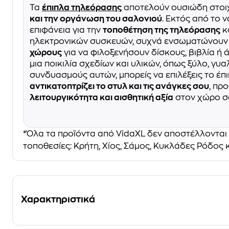
Τα
έπιπλα τηλεόρασης
αποτελούν ουσιώδη στοι
και την οργάνωση του σαλονιού
. Εκτός από το 
επιφάνεια για την
τοποθέτηση της τηλεόρασης
κ
ηλεκτρονικών συσκευών, συχνά ενσωματώνουν
χώρους
για να φιλοξενήσουν δίσκους, βιβλία ή 
μια ποικιλία σχεδίων και υλικών, όπως ξύλο, γυα
συνδυασμούς αυτών, μπορείς να επιλέξεις το έπ
αντικατοπτρίζει το στυλ και τις ανάγκες σου
, πρ
λειτουργικότητα και αισθητική αξία
στον χώρο σ
*Όλα τα προϊόντα από VidaXL δεν αποστέλλονται 
τοποθεσίες: Κρήτη, Χίος, Σάμος, Κυκλάδες Ρόδος
Χαρακτηριστικά