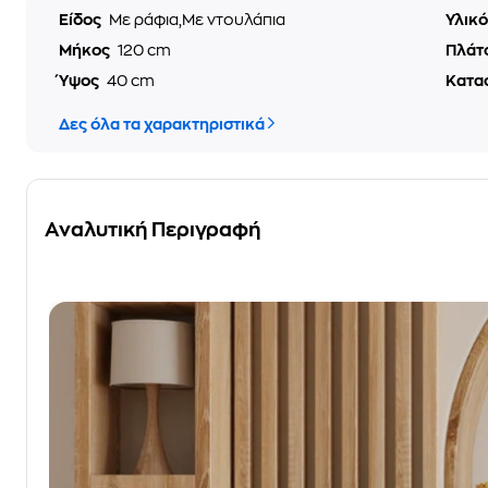
Είδος
Με ράφια,Με ντουλάπια
Υλικ
Μήκος
120 cm
Πλάτ
Ύψος
40 cm
Κατα
Δες όλα τα χαρακτηριστικά
Αναλυτική Περιγραφή