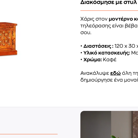
Διακόσμησε με στυλ
Χάρις στον
μοντέρνο κ
τηλεόρασης είναι βέβα
σου.
•
Διαστάσεις :
120 x 30 
•
Υλικό κατασκευής:
Μα
•
Χρώμα:
Καφέ
Ανακάλυψε
εδώ
όλη τη
δημιούργησε ένα μονα