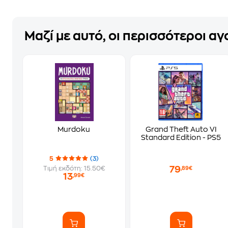
Μαζί με αυτό, οι περισσότεροι α
Murdoku
Grand Theft Auto VI
Standard Edition - PS5
5
(3)
79
Τιμή εκδότη: 15.50€
,89€
13
,99€