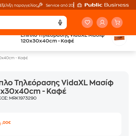
Εξέλιξη παραγγελίας
Service από 20'
Έπιπλο Τηλεόρασης VidaXL Μασίφ
120x30x40cm - Καφέ
30x40cm - Καφέ
πλο Τηλεόρασης VidaXL Μασίφ
0x30x40cm - Καφέ
ΚΟΣ:
MRK1973290
0
,00€