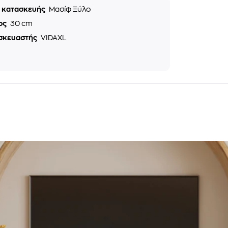
ό κατασκευής
Μασίφ Ξύλο
ος
30 cm
σκευαστής
VIDAXL