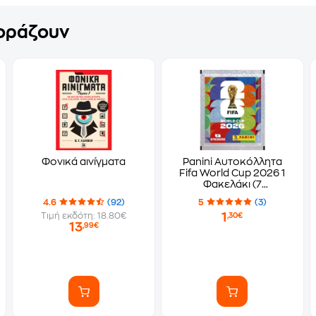
γοράζουν
Φονικά αινίγματα
Panini Αυτοκόλλητα
Fifa World Cup 2026 1
Φακελάκι (7
Αυτοκόλλητα)
4.6
(92)
5
(3)
1
Τιμή εκδότη: 18.80€
,30€
13
,99€