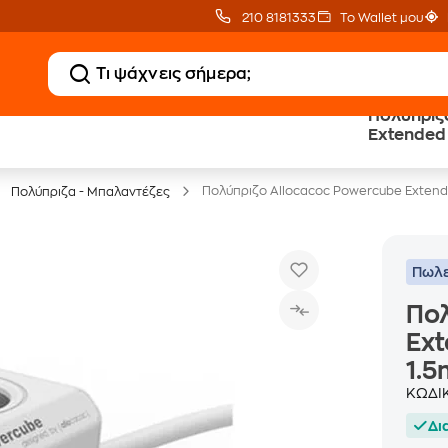
210 8181333
Το Wallet μου
Πολύπριζ
Extended
Έπιπλα γραφείου -30%
1.5m - Tro
Πολύπριζο Allocacoc Powercube Extende
Πολύπριζα - Μπαλαντέζες
Πωλε
Πολ
Ext
1.5
ΚΩΔΙ
Δι