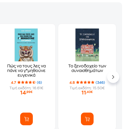
Πώς να τους λες να
Το ξενοδοχείο των
πάνε να γ*μηθούνε
συναισθημάτων
ευγενικά
4.7
(6)
4.8
(346)
Τιμή εκδότη: 16.61€
Τιμή εκδότη: 15.50€
14
11
,99€
,40€