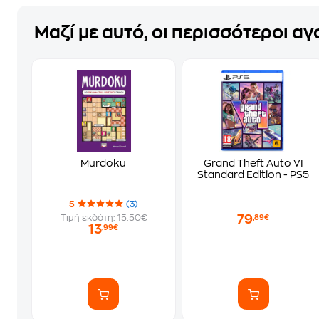
Μαζί με αυτό, οι περισσότεροι α
Murdoku
Grand Theft Auto VI
Standard Edition - PS5
5
(3)
79
Τιμή εκδότη: 15.50€
,89€
13
,99€