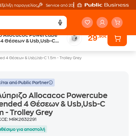
Εξέλιξη παραγγελίας
Service από 20'
ο Allocacoc Powercube
29
,90€
 4 Θέσεων & Usb,Usb-C
lley Grey
d 4 Θέσεων & Usb,Usb-C 1.5m - Trolley Grey
ίται από Public Partner
ύπριζο Allocacoc Powercube
ended 4 Θέσεων & Usb,Usb-C
m - Trolley Grey
ΚΟΣ:
MRK2632291
αθέσιμο για αποστολή