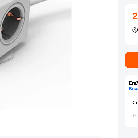
Επι
Βάλ
Σ
Μη