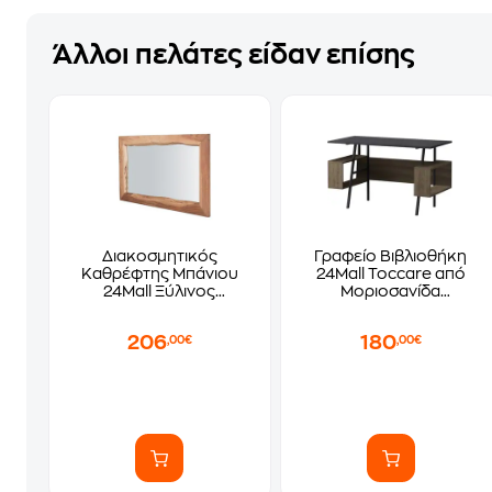
Άλλοι πελάτες είδαν επίσης
Διακοσμητικός
Γραφείο Βιβλιοθήκη
Καθρέφτης Μπάνιου
24Mall Toccare από
24Mall Ξύλινος
Μοριοσανίδα
140x4x80 cm - Φυσικό
120x60x73.8cm - Καφέ/
Ανθρακί
206
180
,00€
,00€