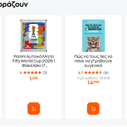
γοράζουν
Panini Αυτοκόλλητα
Πώς να τους λες να
Fifa World Cup 2026 1
πάνε να γ*μηθούνε
Φακελάκι (7
ευγενικά
Αυτοκόλλητα)
5
(3)
4.7
(6)
1
Τιμή εκδότη: 16.61€
,30€
14
,99€