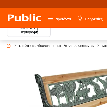
προϊόντα
υπηρεσίες
Αναλυτική
Περιγραφή
Έπιπλα & Διακόσμηση
Έπιπλα Κήπου & Βεράντας
Καρ