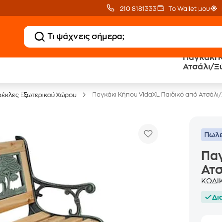
210 8181333
Το Wallet μου
Παγκάκι 
Ατσάλι/Ξ
Έπιπλα γραφείου -30%
Παγκάκι Κήπου VidaXL Παιδικό από Ατσάλ
έκλες Εξωτερικού Χώρου
Πωλε
Παγ
Ατ
ΚΩΔΙ
Δι