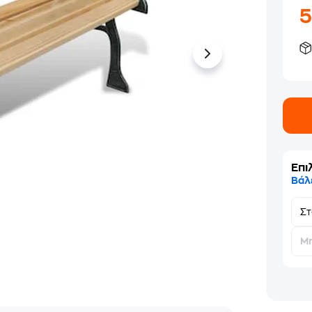
Επι
Βάλ
Σ
Μη