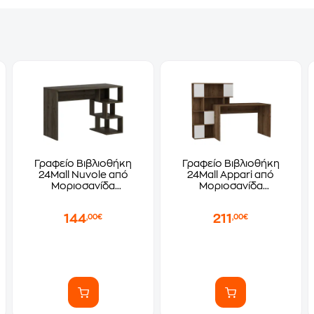
Γραφείo Βιβλιοθήκη
Γραφείο Βιβλιοθήκη
24Mall Nuvole από
24Mall Appari από
Μοριοσανίδα
Μοριοσανίδα
110x50x73.8cm - Καφέ
164x60x120cm -
Λευκό/Καφέ
144
211
,00€
,00€