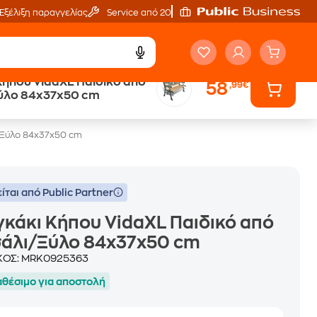
Εξέλιξη παραγγελίας
Service από 20'
Κήπου VidaXL Παιδικό από
58
,99€
ύλο 84x37x50 cm
ι/Ξύλο 84x37x50 cm
ίται από Public Partner
κάκι Κήπου VidaXL Παιδικό από
σάλι/Ξύλο 84x37x50 cm
ΚΟΣ:
MRK0925363
αθέσιμο για αποστολή