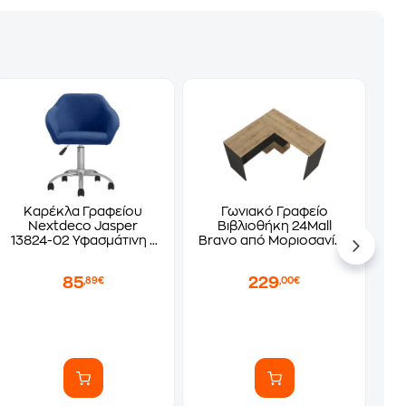
Καρέκλα Γραφείου
Γωνιακό Γραφείο
Nextdeco Jasper
Βιβλιοθήκη 24Mall
13824-02 Υφασμάτινη -
Bravo από Μοριοσανίδα
Πετρόλ
120x120x73.8 cm -
Μπεζ/Ανθρακί
85
229
,89€
,00€