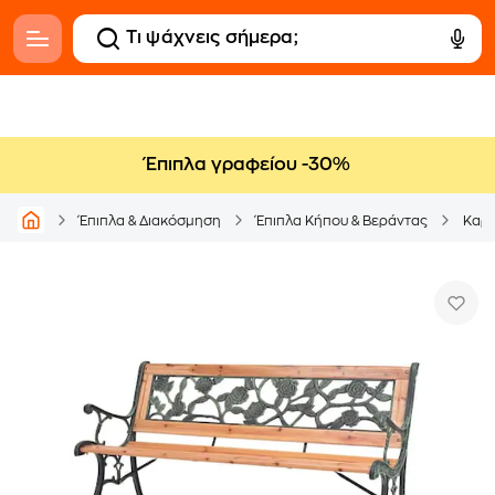
Έπιπλα γραφείου -30%
Έπιπλα & Διακόσμηση
Έπιπλα Κήπου & Βεράντας
Καρέ