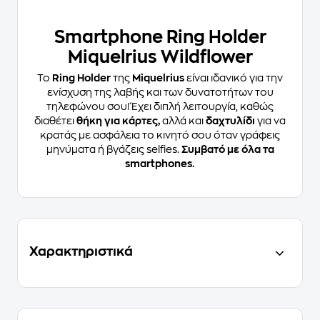
Smartphone Ring Holder
Miquelrius Wildflower
Το
Ring Holder
της
Miquelrius
είναι ιδανικό για την
ενίσχυση της λαβής και των δυνατοτήτων του
τηλεφώνου σου! Έχει διπλή λειτουργία, καθώς
διαθέτει
θήκη για κάρτες,
αλλά και
δαχτυλίδι
για να
κρατάς με ασφάλεια το κινητό σου όταν γράφεις
μηνύματα ή βγάζεις selfies.
Συμβατό με όλα τα
smartphones.
Χαρακτηριστικά