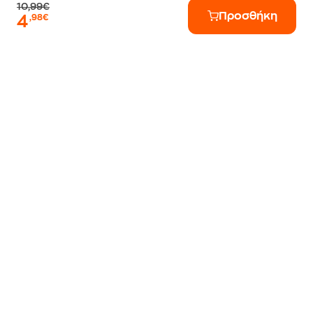
10,99€
Προσθήκη
4
,98€