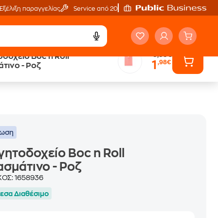
Εξέλιξη παραγγελίας
Service από 20'
9,99€
δοχείο Boc n Roll
1
,98€
τινο - Ροζ
τωση
ητοδοχείο Boc n Roll
σμάτινο - Ροζ
ΚΟΣ:
1658936
εσα Διαθέσιμο