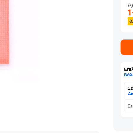
9
8
Επι
Βάλ
Σε
Δι
Σ