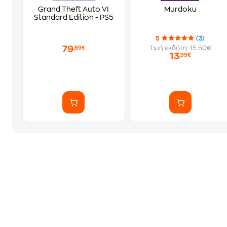
Grand Theft Auto VI
Murdoku
Standard Edition - PS5
5
(3)
79
Τιμή εκδότη: 15.50€
,89€
13
,99€