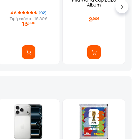
Fifa World Cup 2026
Album
4.6
(92)
2
Τιμή εκδότη: 18.80€
,90€
13
,99€