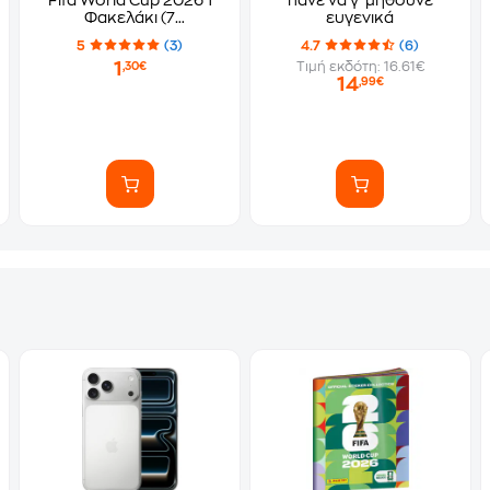
Fifa World Cup 2026 1
πάνε να γ*μηθούνε
Φακελάκι (7
ευγενικά
Αυτοκόλλητα)
5
(3)
4.7
(6)
1
Τιμή εκδότη: 16.61€
,30€
14
,99€