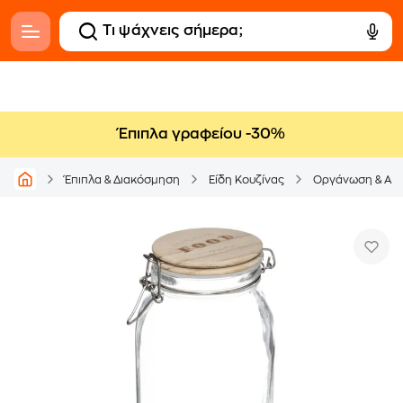
Έπιπλα γραφείου -30%
Έπιπλα & Διακόσμηση
Είδη Κουζίνας
Οργάνωση & Απ