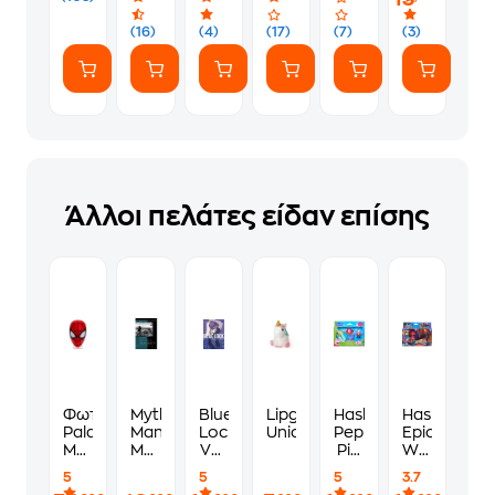
4 Βαζάκια
με
(16)
(4)
(17)
(7)
(3)
Καπάκι
Καλουπάκι
και
Εργαλεία
200gr
Άλλοι πελάτες είδαν επίσης
Φωτιστικό
Mythical
Blue
Lipgloss Legami
Hasbro
Hasbro
Paladone
Man-
Lock,
Unicorn
Peppa
Epic
Marvel
Month,
Vol.
Pig
World
Spiderman
The
8
Peppa
of
5
5
5
3.7
Mask
&
Action