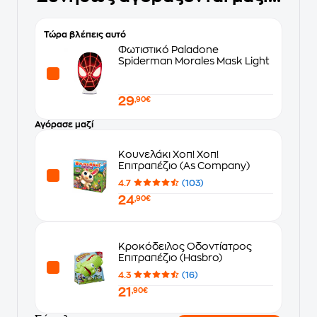
Τώρα βλέπεις αυτό
Φωτιστικό Paladone
Spiderman Morales Mask Light
29
,90€
Αγόρασε μαζί
Κουνελάκι Χοπ! Χοπ!
Επιτραπέζιο (As Company)
4.7
(103)
24
,90€
Κροκόδειλος Οδοντίατρος
Επιτραπέζιο (Hasbro)
4.3
(16)
21
,90€