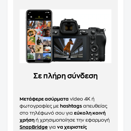
Σε πλήρη σύνδεση
Μετάφερε ασύρματα
video 4K ή
φωτογραφίες με
hashtags
απευθείας
στο τηλέφωνό σου για
εύκολη κοινή
χρήση
ή χρησιμοποίησε την εφαρμογή
SnapBridge
για
να χειριστείς