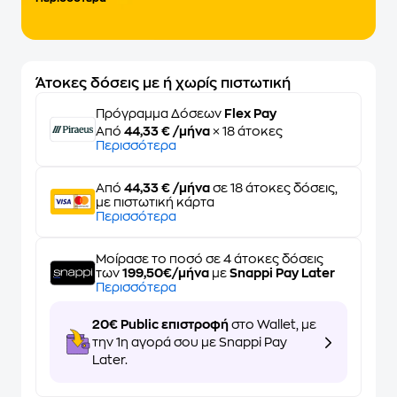
Άτοκες δόσεις με ή χωρίς πιστωτική
Πρόγραμμα Δόσεων
Flex Pay
Από
44,33 € /μήνα
× 18 άτοκες
Περισσότερα
Από
44,33 € /μήνα
σε 18 άτοκες δόσεις,
με πιστωτική κάρτα
Περισσότερα
Μοίρασε το ποσό σε 4 άτοκες δόσεις
των
199,50€/μήνα
με
Snappi Pay Later
Περισσότερα
20€ Public επιστροφή
στο Wallet, με
την 1η αγορά σου με Snappi Pay
Later.