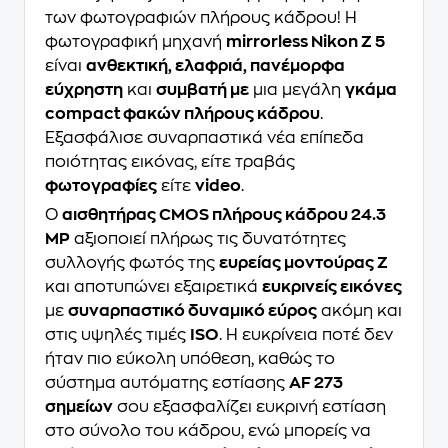
των φωτογραφιών πλήρους κάδρου! Η
φωτογραφική μηχανή
mirrorless Nikon Z 5
είναι
ανθεκτική, ελαφριά, πανέμορφα
εύχρηστη
και
συμβατή με
μια μεγάλη
γκάμα
compact φακών πλήρους κάδρου
.
Εξασφάλισε συναρπαστικά νέα επίπεδα
ποιότητας εικόνας, είτε τραβάς
φωτογραφίες
είτε
video
.
Ο
αισθητήρας CMOS πλήρους κάδρου 24.3
MP
αξιοποιεί πλήρως τις δυνατότητες
συλλογής φωτός της
ευρείας μοντούρας Z
και αποτυπώνει εξαιρετικά
ευκρινείς εικόνες
με
συναρπαστικό δυναμικό εύρος
ακόμη και
στις υψηλές τιμές
ISO
. Η ευκρίνεια ποτέ δεν
ήταν πιο εύκολη υπόθεση, καθώς το
σύστημα αυτόματης εστίασης
AF 273
σημείων
σου εξασφαλίζει ευκρινή εστίαση
στο σύνολο του κάδρου, ενώ μπορείς να