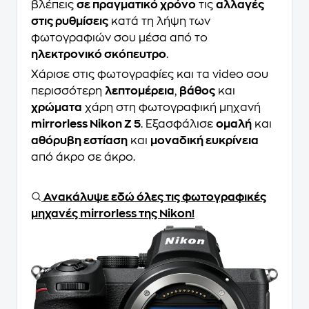
βλέπεις
σε πραγματικό χρόνο
τις
αλλαγές
στις ρυθμίσεις
κατά τη λήψη των
φωτογραφιών σου μέσα από το
ηλεκτρονικό σκόπευτρο
.
Χάρισε στις φωτογραφίες και τα video σου
περισσότερη
λεπτομέρεια
,
βάθος
και
χρώματα
χάρη στη φωτογραφική μηχανή
mirrorless Nikon Z 5
. Εξασφάλισε
ομαλή
και
αθόρυβη εστίαση
και
μοναδική ευκρίνεια
από άκρο σε άκρο.
Ανακάλυψε εδώ όλες τις φωτογραφικές
μηχανές mirrorless της Nikon!