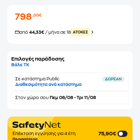
798
,00€
από
44,33€
/ μήνα σε 18
ATOKEΣ
Επιλογές παράδοσης
Βάλε ΤΚ
Σε κατάστημα Public
ΔΩΡΕΑΝ
Διαθεσιμότητα ανά κατάστημα
Στον
χώρο σου
Πεμ 06/08 - Τρι 11/08
75,90€
Επέκταση εγγύησης για 4 έτη
Περισσότερα