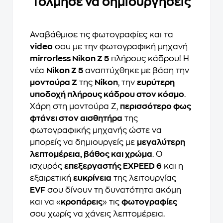
Τόλμησε να δημιουργήσεις
Αναβάθμισε τις φωτογραφίες και τα
video
σου με την φωτογραφική μηχανή
mirrorless Nikon Z 5
πλήρους κάδρου! Η
νέα
Nikon Z 5
αναπτύχθηκε με βάση την
μοντούρα Z
της
Nikon
, την
ευρύτερη
υποδοχή πλήρους κάδρου στον κόσμο
.
Χάρη στη μοντούρα Z,
περισσότερο φως
φτάνει στον αισθητήρα
της
φωτογραφικής μηχανής ώστε να
μπορείς να δημιουργείς με
μεγαλύτερη
λεπτομέρεια, βάθος και χρώμα
. Ο
ισχυρός
επεξεργαστής EXPEED 6
και η
εξαιρετική
ευκρίνεια
της λειτουργίας
EVF
σου δίνουν τη δυνατότητα ακόμη
και να «
κροπάρεις
» τις
φωτογραφίες
σου χωρίς να χάνεις λεπτομέρεια.