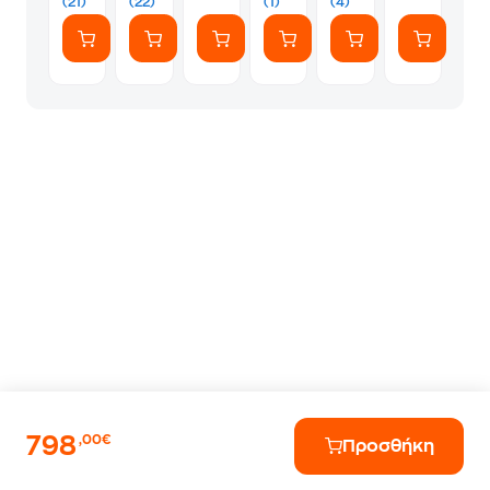
(21)
(22)
(1)
(4)
Μαύρο
24–
f/3.5-
VR
S -
70mm
6.3
+
Μαύρο
f/4
VR
50-
S
250
f/4.5-
6.3
VR
-
Μαύρο
798
,00€
Προσθήκη