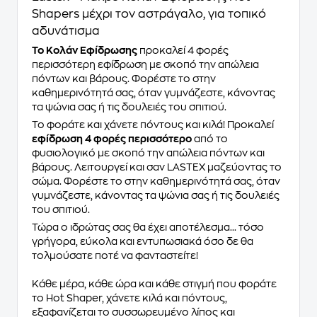
Shapers μέχρι τον αστράγαλο, για τοπικό
αδυνάτισμα
Το Κολάν Εφίδρωσης
προκαλεί 4 φορές
περισσότερη εφίδρωση με σκοπό την απώλεια
πόντων και βάρους. Φορέστε το στην
καθημερινότητά σας, όταν γυμνάζεστε, κάνοντας
τα ψώνια σας ή τις δουλειές του σπιτιού.
Το φοράτε και χάνετε πόντους και κιλά! Προκαλεί
εφίδρωση 4 φορές περισσότερο
από το
φυσιολογικό με σκοπό την απώλεια πόντων και
βάρους. Λειτουργεί και σαν LASTEX μαζεύοντας το
σώμα. Φορέστε το στην καθημερινότητά σας, όταν
γυμνάζεστε, κάνοντας τα ψώνια σας ή τις δουλειές
του σπιτιού.
Τώρα ο ιδρώτας σας θα έχει αποτέλεσμα... τόσο
γρήγορα, εύκολα και εντυπωσιακά όσο δε θα
τολμούσατε ποτέ να φανταστείτε!
Κάθε μέρα, κάθε ώρα και κάθε στιγμή που φοράτε
το Hot Shaper, χάνετε κιλά και πόντους,
εξαφανίζεται το συσσωρευμένο λίπος και