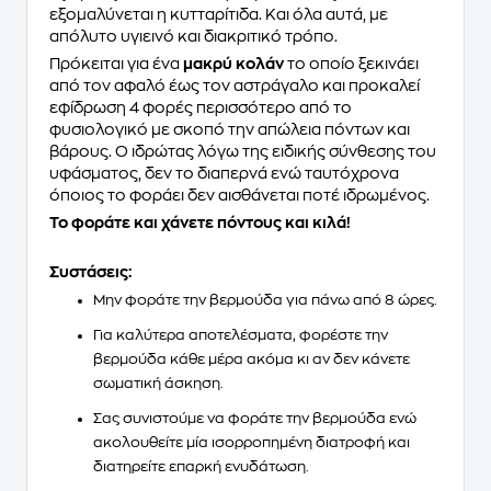
εξομαλύνεται η κυτταρίτιδα. Και όλα αυτά, με
απόλυτο υγιεινό και διακριτικό τρόπο.
Πρόκειται για ένα
μακρύ κολάν
το οποίο ξεκινάει
από τον αφαλό έως τον αστράγαλο και προκαλεί
εφίδρωση 4 φορές περισσότερο από το
φυσιολογικό με σκοπό την απώλεια πόντων και
βάρους. Ο ιδρώτας λόγω της ειδικής σύνθεσης του
υφάσματος, δεν το διαπερνά ενώ ταυτόχρονα
όποιος το φοράει δεν αισθάνεται ποτέ ιδρωμένος.
Το φοράτε και χάνετε πόντους και κιλά!
Συστάσεις:
Μην φοράτε την βερμούδα για πάνω από 8 ώρες.
Για καλύτερα αποτελέσµατα, φορέστε την
βερµούδα κάθε µέρα ακόµα κι αν δεν κάνετε
σωµατική άσκηση.
Σας συνιστούµε να φοράτε την βερμούδα ενώ
ακολουθείτε µία ισορροπηµένη διατροφή και
διατηρείτε επαρκή ενυδάτωση.