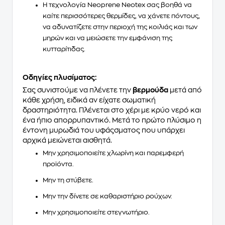
Η τεχνολογία
Neoprene Neotex
σας βοηθά να
καίτε περισσότερες θερµίδες, να χάνετε πόντους,
να αδυνατίζετε στην περιοχή της κοιλιάς και των
µηρών και να µειώσετε την εµφάνιση της
κυτταρίτιδας.
Οδηγίες πλυσίµατος:
Σας συνιστούµε να πλένετε την
βερµούδα
µετά από
κάθε χρήση, ειδικά αν είχατε σωµατική
δραστηριότητα. Πλένεται στο χέρι µε κρύο νερό και
ένα ήπιο απορρυπαντικό. Μετά το πρώτο πλύσιµο η
έντονη µυρωδιά του υφάςσµατος που υπάρχει
αρχικά µειώνεται αισθητά.
Μην χρησιµοποιείτε χλωρίνη και παρεµφερή
προϊόντα.
Μην τη στύβετε.
Μην την δίνετε σε καθαριστήριο ρούχων.
Μην χρησιµοποιείτε στεγνωτήριο.