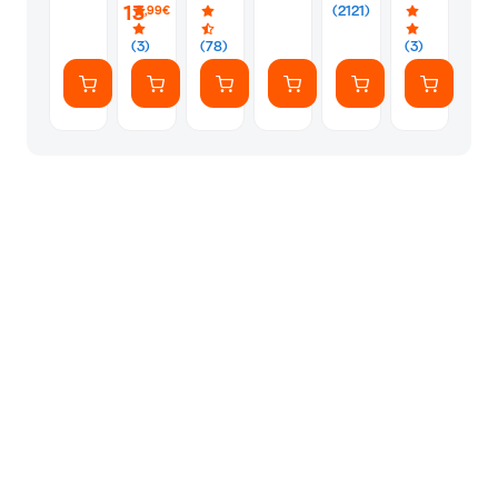
PS5
Silver
Φακελάκι
13
(2121)
,99€
(7
Αυτοκόλλητ
(3)
(78)
(3)