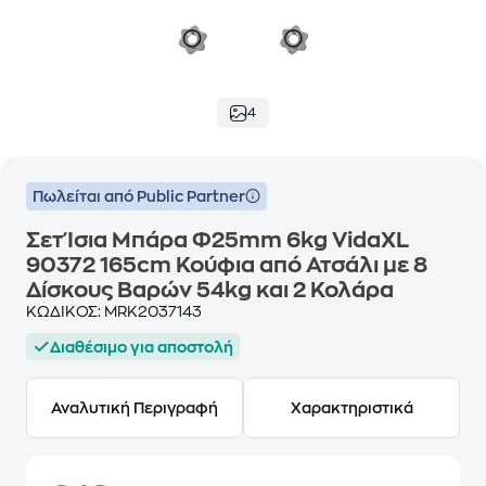
4
Πωλείται από Public Partner
Σετ Ίσια Μπάρα Φ25mm 6kg VidaXL
90372 165cm Κούφια από Ατσάλι με 8
Δίσκους Βαρών 54kg και 2 Κολάρα
ΚΩΔΙΚΟΣ:
MRK2037143
Διαθέσιμο για αποστολή
Αναλυτική Περιγραφή
Χαρακτηριστικά