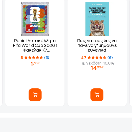
Panini Αυτοκόλλητα
Πώς να τους λες να
Fifa World Cup 2026 1
πάνε να γ*μηθούνε
Φακελάκι (7
ευγενικά
Αυτοκόλλητα)
5
(3)
4.7
(6)
1
Τιμή εκδότη: 16.61€
,30€
14
,99€