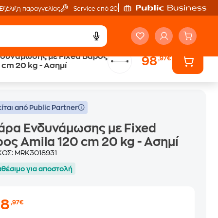
Εξέλιξη παραγγελίας
Service από 20'
δυνάμωσης με Fixed Βάρος
98
,97€
 cm 20 kg - Ασημί
σημί
ίται από Public Partner
άρα Ενδυνάμωσης με Fixed
ος Amila 120 cm 20 kg - Ασημί
ΚΟΣ:
MRK3018931
αθέσιμο για αποστολή
98
,97€