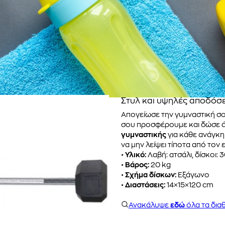
Στυλ και υψηλές αποδόσε
Απογείωσε την γυμναστική σο
σου προσφέρουμε και δώσε ά
γυμναστικής
για κάθε ανάγκη 
να μην λείψει τίποτα από τον
•
Υλικό:
Λαβή: ατσάλι, δίσκοι:
•
Βάρος:
20 kg
•
Σχήμα δίσκων:
Εξάγωνο
•
Διαστάσεις:
14×15×120 cm
Ανακάλυψε
εδώ
όλα τα διαθ