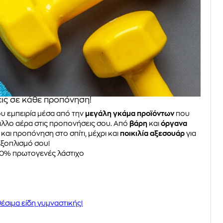
ις σε κάθε προπόνηση!
υ εμπειρία μέσα από την
μεγάλη γκάμα προϊόντων
που
λλο αέρα στις προπονήσεις σου. Από
βάρη
και
όργανα
και προπόνηση στο σπίτι, μέχρι και
ποικιλία αξεσουάρ
για
 εξοπλισμό σου!
 30% πρωτογενές λάστιχο
έσιμα είδη γυμναστικής!