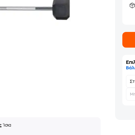
Επι
Βάλ
Σ
Μη
ς
Ίσια