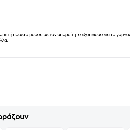
ίτι ή προετοιμάσου με τον απαραίτητο εξοπλισμό για το γυμνα
λλα.
γοράζουν