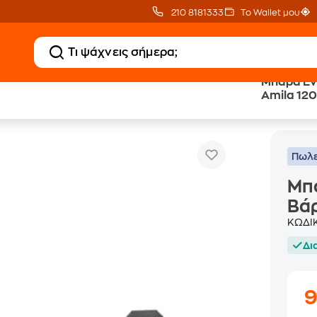
210 8181333
Το Wallet μου
Μπάρα Εν
Amila 120
Μπάρα Ενδυνάμωσης με Fixed Βάρος Amila 120 cm 20 kg - Α
ια Βάρη
Πωλε
Μπ
Βάρ
ΚΩΔΙ
Δι