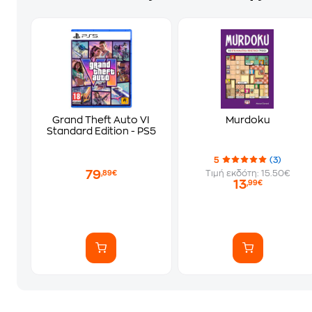
Grand Theft Auto VI
Murdoku
Standard Edition - PS5
5
(3)
79
Τιμή εκδότη: 15.50€
,89€
13
,99€