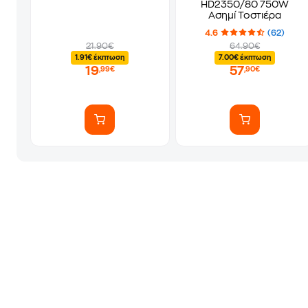
HD2350/80 750W
Ασημί Τοστιέρα
4.6
(62)
21.90€
64.90€
1.91€ έκπτωση
7.00€ έκπτωση
19
57
,99€
,90€