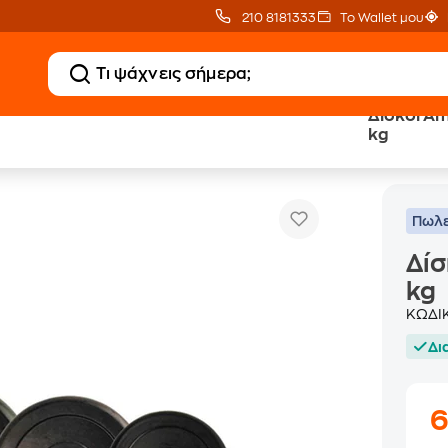
210 8181333
Το Wallet μου
Δίσκοι Am
kg
Δίσκοι Amila 44437 με Λάστιχο - 20 kg
Δίσκοι Βαρών
Πωλε
Δίσ
kg
ΚΩΔΙ
Δι