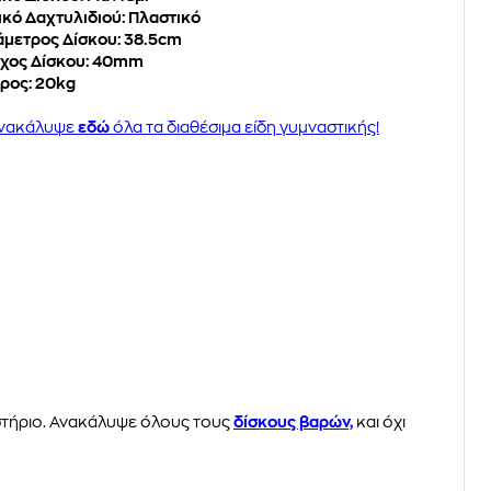
ικό Δαχτυλιδιού: Πλαστικό
άμετρος Δίσκου: 38.5cm
χος Δίσκου: 40mm
ρος: 20kg
νακάλυψε
εδώ
όλα τα διαθέσιμα είδη γυμναστικής!
στήριο. Ανακάλυψε όλους τους
δίσκους βαρών,
και όχι