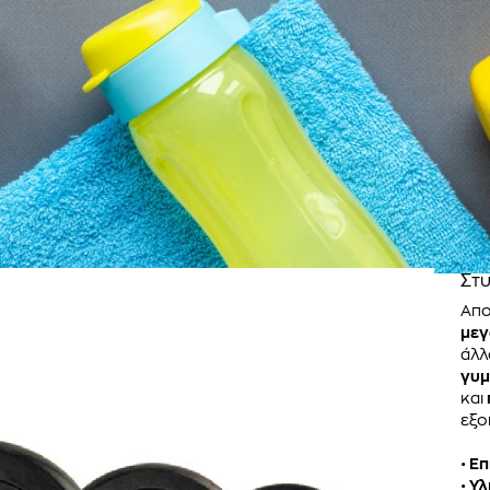
Στυ
Απο
μεγ
άλλ
γυμ
και
εξο
•
Επ
•
Υλ