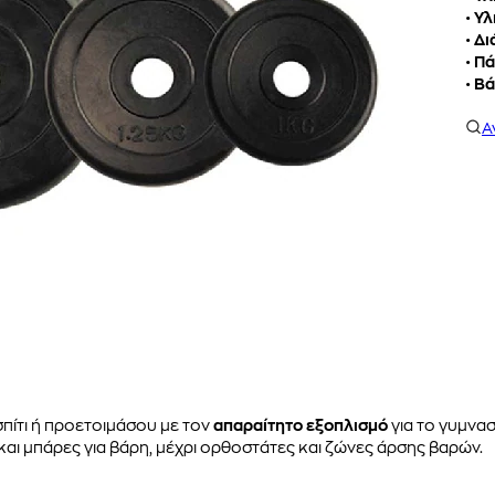
•
Υλ
•
Δι
•
Πά
•
Βά
Α
πίτι ή προετοιμάσου με τον
απαραίτητο εξοπλισμό
για το γυμνα
 και μπάρες για βάρη, μέχρι ορθοστάτες και ζώνες άρσης βαρών.