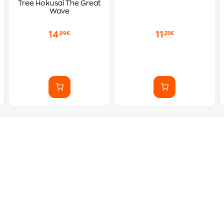
Tree Hokusai The Great
Wave
14
11
,99€
,25€