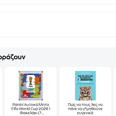
γοράζουν
Panini Αυτοκόλλητα
Πώς να τους λες να
Fifa World Cup 2026 1
πάνε να γ*μηθούνε
Φακελάκι (7
ευγενικά