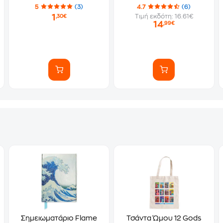
Αυτοκόλλητα)
5
(3)
4.7
(6)
1
Τιμή εκδότη: 16.61€
,30€
14
,99€
Σημειωματάριο Flame
Τσάντα Ώμου 12 Gods