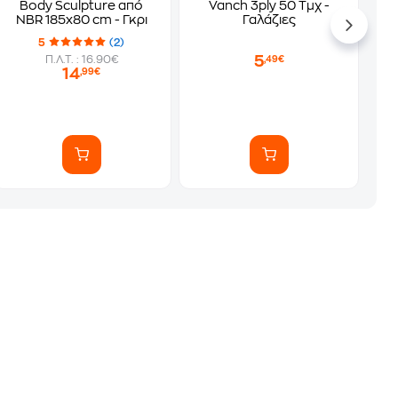
Body Sculpture από
Vanch 3ply 50 Τμχ -
NBR 185x80 cm - Γκρι
Γαλάζιες
5
(2)
5
Π.Λ.Τ. : 16.90€
,49€
14
,99€