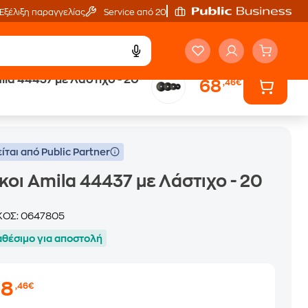
Εξέλιξη παραγγελίας
Service από 20'
ila 44437 με Λάστιχο - 20
68
,46€
ίται από Public Partner
κοι Amila 44437 με Λάστιχο - 20
ΚΟΣ:
0647805
αθέσιμο για αποστολή
68
,46€