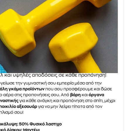
λ και υψηλές αποδόσεις σε κάθε προπόνηση!
γείωσε την γυμναστική σου εμπειρία μέσα από την
άλη γκάμα προϊόντων
που σου προσφέρουμε και δώσε
ο αέρα στις προπονήσεις σου. Από
βάρη
και
όργανα
ναστικής
για κάθε ανάγκη και προπόνηση στο σπίτι, μέχρι
ποικιλία αξεσουάρ
για να μην λείψει τίποτα από τον
πλισμό σου!
ικάλυψη: 50% Φυσικό λαστιχο
ικό Δίσκου: Μαντέμι