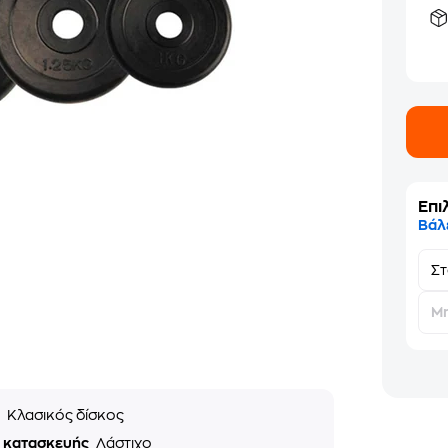
Επι
Βάλ
Σ
Μη
ς
Κλασικός δίσκος
ό κατασκευής
Λάστιχο