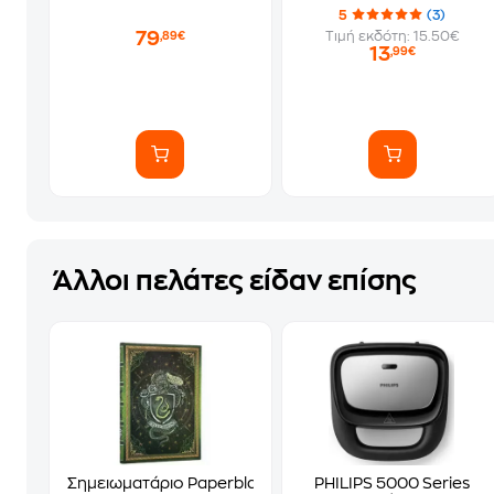
5
(3)
79
Τιμή εκδότη: 15.50€
,89€
13
,99€
Άλλοι πελάτες είδαν επίσης
Σημειωματάριο Paperblanks Midi Ruled Slytherin
PHILIPS 5000 Series