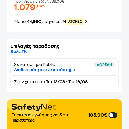
Προτ. λιαν. τιμή
: 1.569,00€
1.079
,00€
από
44,96€
/ μήνα σε 24
ATOKEΣ
Επιλογές παράδοσης
Βάλε ΤΚ
Σε κατάστημα Public
ΔΩΡΕΑΝ
Διαθεσιμότητα ανά κατάστημα
Στον
χώρο σου
Τετ 12/08 - Τετ 19/08
185,90€
Επέκταση εγγύησης για 3 έτη
Περισσότερα