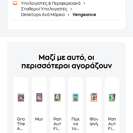
Υπολογιστές & Περιφερειακά
Σταθεροί Υπολογιστές
Desktops Ανά Μάρκα
Vengeance
Μαζί με αυτό, οι
περισσότεροι αγοράζουν
Grand
Murdoku
Panini
Πώς
Φονικά
Panini
Theft
Αυτοκόλλητα
να
αινίγματα
Αυτοκόλλη
Auto
Fifa
τους
Fifa