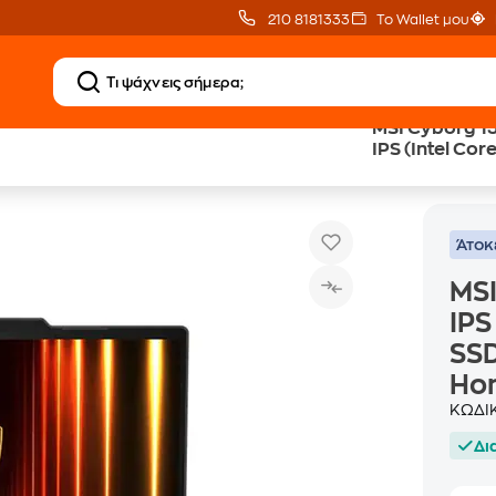
210 8181333
Το Wallet μου
MSI Cyborg 1
IPS (Intel Co
5 B13WFKG 15.6" FHD IPS (Intel Core i7-13620H/16 GB/1TB SSD/GeForce 
SSD/GeForce
Home) Lapto
Άτοκ
MSI
IPS
SS
Ho
ΚΩΔΙ
Δι