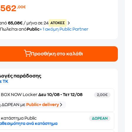
.562
,00€
από
65,08€
/ μήνα σε 24
ATOKEΣ
Πωλείται από
Public
+ 1 ακόμη Public Partner
Προσθήκη στο καλάθι
λογές παράδοσης
ε ΤΚ
ε
BOX NOW Locker
Δευ 10/08 - Τετ 12/08
2,00€
ή ΔΩΡΕΑΝ με
Public+ delivery
 κατάστημα Public
ΔΩΡΕΑΝ
αθεσιμότητα ανά κατάστημα