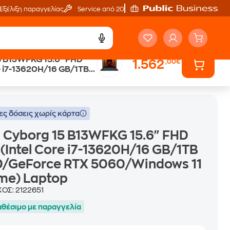
Εξέλιξη παραγγελίας
Service από 20'
5 B13WFKG 15.6" FHD
1.562
,00€
re i7-13620H/16 GB/1TB
RTX 5060/Windows 11 Home) Laptop
 RTX 5060/Windows 11
p
ες δόσεις χωρίς κάρτα
 Cyborg 15 B13WFKG 15.6" FHD
 (Intel Core i7-13620H/16 GB/1TB
D/GeForce RTX 5060/Windows 11
me) Laptop
ΚΟΣ:
2122651
αθέσιμο με παραγγελία