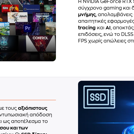
Η NVIDIA GeForce RTX 
σύγχρονο gaming και δ
μνήμης
, απολαμβάνεις
απαιτητικές εφαρμογές 
tracing
και
AI
, αποκτάς
επιδόσεις, ενώ το DLSS
FPS χωρίς απώλειες στ
με τους
αξιόπιστους
 εντυπωσιακή απόδοση
ει ως αποτέλεσμα το
σου και των