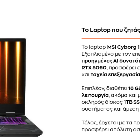
Το Laptop που ζητάς
Το laptop
MSI Cyborg 
Εξοπλισμένο με τον ε
προηγμένες AI δυνατό
RTX 5060
, προσφέρει 
και
ταχεία επεξεργασί
Επιπλέον, διαθέτει
16 G
λειτουργία
, ακόμα και
σκληρός δίσκος
1TB S
συστήματος και άμεση
Τέλος, έρχεται με τα 
προσφέρει απόλυτη ασφ