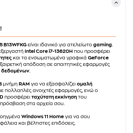
!
15 B13WFKG
είναι ιδανικό για ατελείωτο
gaming
.
πεξεργαστή
Intel Core i7-13620H
που προσφέρει
τητες
και τα ενσωματωμένα γραφικά
GeForce
εξαιρετική απόδοση σε απαιτητικές εφαρμογές
α δεδομένων
.
B
μνήμη
RAM
για να εξασφαλίζει
ομαλή
 με πολλαπλές ανοιχτές εφαρμογές, ενώ ο
SD
προσφέρει
ταχύτατη εκκίνηση
του
 πρόσβαση στα αρχεία σου.
προηγμένα
Windows 11 Home
για να σου
άλεια και βέλτιστες επιδόσεις.