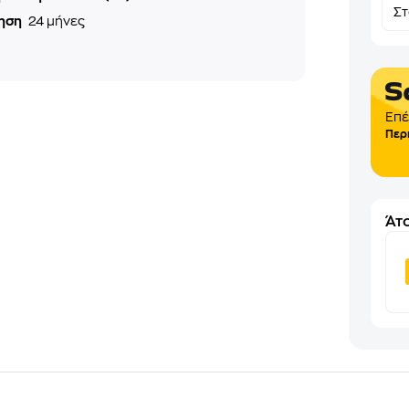
Σ
ηση
24 μήνες
Επέ
Περ
Άτο