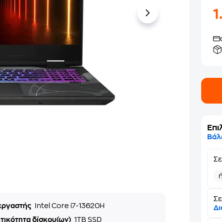
1
Επι
Βάλ
Σ
Σε
εργαστής
Intel Core i7-13620H
Δι
τικότητα δίσκου(ων)
1TB SSD