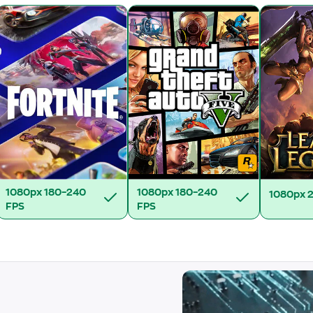
1080px
180–240
1080px
180–240
1080px
FPS
FPS