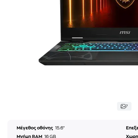
7
Μέγεθος οθόνης
15.6"
Επεξ
Μνήμη RAM
16 GB
Χωρη