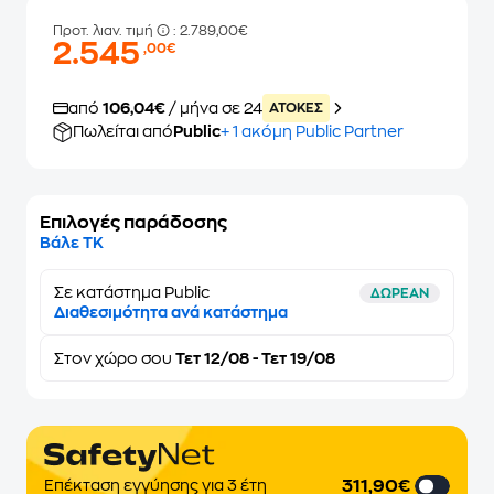
Προτ. λιαν. τιμή
: 2.789,00€
2.545
,00€
από
106,04€
/ μήνα σε 24
ATOKEΣ
Πωλείται από
Public
+ 1 ακόμη Public Partner
Επιλογές παράδοσης
Βάλε ΤΚ
Σε κατάστημα Public
ΔΩΡΕΑΝ
Διαθεσιμότητα ανά κατάστημα
Στον
χώρο σου
Τετ 12/08 - Τετ 19/08
311,90€
Επέκταση εγγύησης για 3 έτη