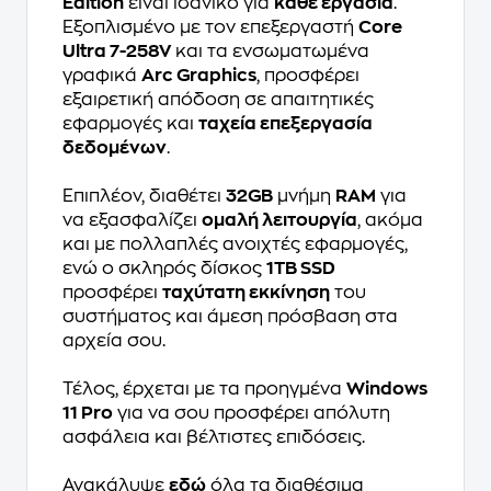
Edition
είναι ιδανικό για
κάθε εργασία
.
Εξοπλισμένο με τον επεξεργαστή
Core
Ultra 7-258V
και τα ενσωματωμένα
γραφικά
Arc Graphics
, προσφέρει
εξαιρετική απόδοση σε απαιτητικές
εφαρμογές και
ταχεία επεξεργασία
δεδομένων
.
Επιπλέον, διαθέτει
32GB
μνήμη
RAM
για
να εξασφαλίζει
ομαλή λειτουργία
, ακόμα
και με πολλαπλές ανοιχτές εφαρμογές,
ενώ ο σκληρός δίσκος
1TB SSD
προσφέρει
ταχύτατη εκκίνηση
του
συστήματος και άμεση πρόσβαση στα
αρχεία σου.
Τέλος, έρχεται με τα προηγμένα
Windows
11 Pro
για να σου προσφέρει απόλυτη
ασφάλεια και βέλτιστες επιδόσεις.
Ανακάλυψε
εδώ
όλα τα διαθέσιμα