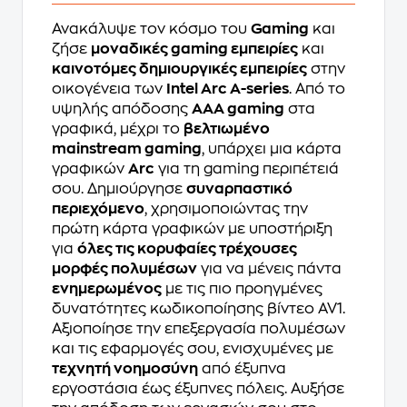
Ανακάλυψε τον κόσμο του
Gaming
και
ζήσε
μοναδικές gaming εμπειρίες
και
καινοτόμες δημιουργικές εμπειρίες
στην
οικογένεια των
Intel Arc A-series
. Από το
υψηλής απόδοσης
AAA gaming
στα
γραφικά, μέχρι το
βελτιωμένο
mainstream gaming
, υπάρχει μια κάρτα
γραφικών
Arc
για τη gaming περιπέτειά
σου. Δημιούργησε
συναρπαστικό
περιεχόμενο
, χρησιμοποιώντας την
πρώτη κάρτα γραφικών με υποστήριξη
για
όλες τις κορυφαίες τρέχουσες
μορφές πολυμέσων
για να μένεις πάντα
ενημερωμένος
με τις πιο προηγμένες
δυνατότητες κωδικοποίησης βίντεο AV1.
Αξιοποίησε την επεξεργασία πολυμέσων
και τις εφαρμογές σου, ενισχυμένες με
τεχνητή νοημοσύνη
από έξυπνα
εργοστάσια έως έξυπνες πόλεις. Αυξήσε