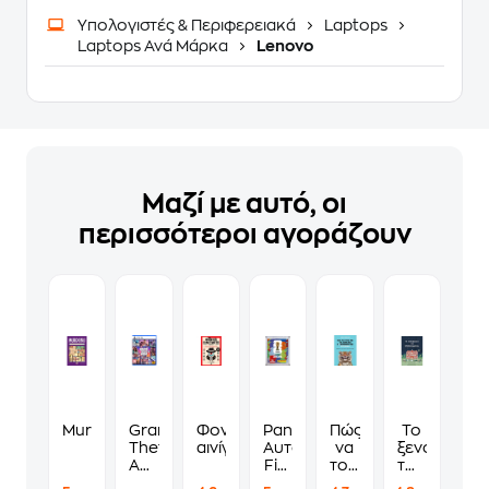
Υπολογιστές & Περιφερειακά
Laptops
Laptops Ανά Μάρκα
Lenovo
Μαζί με αυτό, οι
περισσότεροι αγοράζουν
Murdoku
Grand
Φονικά
Panini
Πώς
Το
Theft
αινίγματα
Αυτοκόλλητα
να
ξενοδοχείο
Auto
Fifa
τους
των
VI
World
λες
συναισθημ