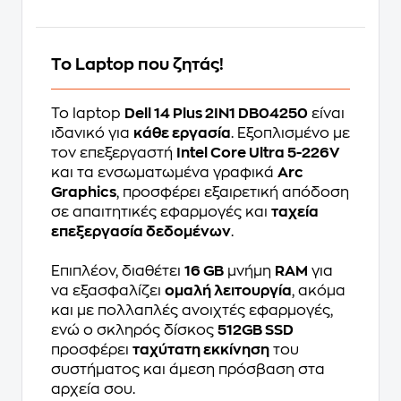
Το Laptop που ζητάς!
Το laptop
Dell 14 Plus 2IN1 DB04250
είναι
ιδανικό για
κάθε εργασία
. Εξοπλισμένο με
τον επεξεργαστή
Intel Core Ultra 5-226V
και τα ενσωματωμένα γραφικά
Arc
Graphics
, προσφέρει εξαιρετική απόδοση
σε απαιτητικές εφαρμογές και
ταχεία
επεξεργασία δεδομένων
.
Επιπλέον, διαθέτει
16 GB
μνήμη
RAM
για
να εξασφαλίζει
ομαλή λειτουργία
, ακόμα
και με πολλαπλές ανοιχτές εφαρμογές,
ενώ ο σκληρός δίσκος
512GB SSD
προσφέρει
ταχύτατη εκκίνηση
του
συστήματος και άμεση πρόσβαση στα
αρχεία σου.