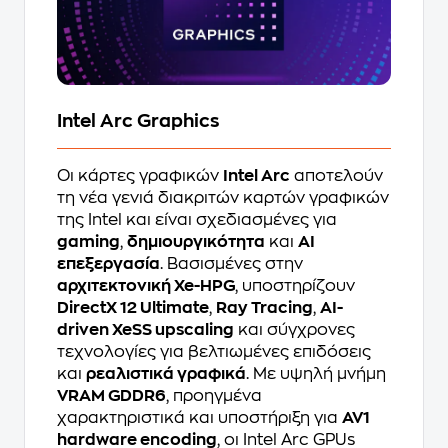
Intel Arc Graphics
Οι κάρτες γραφικών
Intel Arc
αποτελούν
τη νέα γενιά διακριτών καρτών γραφικών
της Intel και είναι σχεδιασμένες για
gaming
,
δημιουργικότητα
και
AI
επεξεργασία
. Βασισμένες στην
αρχιτεκτονική Xe-HPG
, υποστηρίζουν
DirectX 12 Ultimate
,
Ray Tracing
,
AI-
driven XeSS upscaling
και σύγχρονες
τεχνολογίες για βελτιωμένες επιδόσεις
και
ρεαλιστικά γραφικά
. Με υψηλή μνήμη
VRAM GDDR6
, προηγμένα
χαρακτηριστικά και υποστήριξη για
AV1
hardware encoding
, οι Intel Arc GPUs