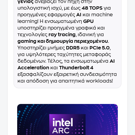
γενιάς
ανεβάζει τον πήχη στην
υπολογιστική ισχύ, με έως
48 TOPS
για
προηγμένες εφαρμογές
AI
και machine
learning! Η ενσωματωμένη
GPU
υποστηρίζει προηγμένα γραφικά και
τεχνολογίες
ray tracing
, ιδανική για
gaming και δημιουργία περιεχομένου
.
Υποστηρίζει μνήμες
DDR5
και
PCIe 5.0
,
για υψηλότερες ταχύτητες μεταφοράς
δεδομένων. Τέλος, τα ενσωματωμένα
AI
Acceleration
και
Thunderbolt 4
εξασφαλίζουν εξαιρετική συνδεσιμότητα
και απόδοση για απαιτητικά workloads!