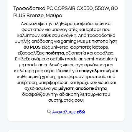
Τροφοδοτικό PC CORSAIR CX550, 550W, 80
PLUS Bronze, Μαύρο
Ανακάλυψε την πληθώρα τροφοδοτικών και
φορτιστών για υπολογιστές και laptops που
καλύπτουν κάθε σου ανάγκη. Από τροφοδοτικά
υψηλής απόδοσης για gaming PCs με πιστοποίηση
80 PLUS
έως universal φορτιστές laptops,
εξασφαλίζεις
ποιότητα
, αξιοπιστία και ασφάλεια.
Επίλεξε ανάμεσα σε fully modular, semi-modular ή
μη modular επιλογές για άψογη οργάνωση και
καλύτερη ροή αέρα. Ιδανικά για
επαγγελματική
και
καθημερινή χρήση, προσφέρουν προστασία από
υπέρταση, υπερφόρτωση και βραχυκύκλωμα και
σχεδιασμένα για
μέγιστη αποδοτικότητα
,
διασφαλίζουν την αδιάκοπη λειτουργία του
συστήματός σου!
Ανακάλυψε
εδώ