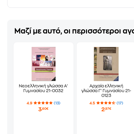
Μαζί με αυτό, οι περισσότεροι α
Νεοελληνική γλώσσα Α'
Αρχαία ελληνική
Γυμνασίου 21-0032
γλώσσα Γ' Γυμνασίου 21-
0123
4.9
(13)
4.5
(17)
3
2
,60€
,97€