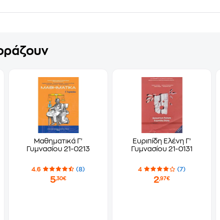
γοράζουν
Μαθηματικά Γ'
Ευριπίδη Ελένη Γ'
Γυμνασίου 21-0213
Γυμνασίου 21-0131
4.6
(8)
4
(7)
5
2
,30€
,97€