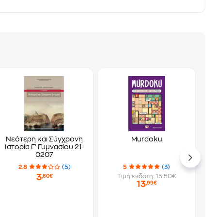
Νεότερη και Σύγχρονη
Murdoku
Ιστορία Γ' Γυμνασίου 21-
0207
2.8
(5)
5
(3)
3
Τιμή εκδότη: 15.50€
,60€
13
,99€