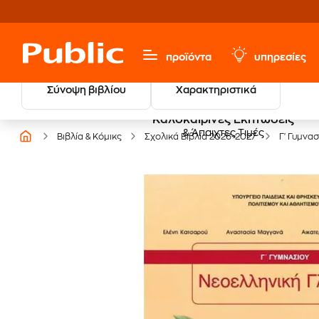
προϊόντα
υπηρεσίες
Σύνοψη βιβλίου
Χαρακτηριστικά
Καλοκαιρινές Εκπτώσεις
& Άπαιχτες Τιμές
Βιβλία & Κόμικς
Σχολικά Βιβλία 2026-2027
Γ' Γυμνασ