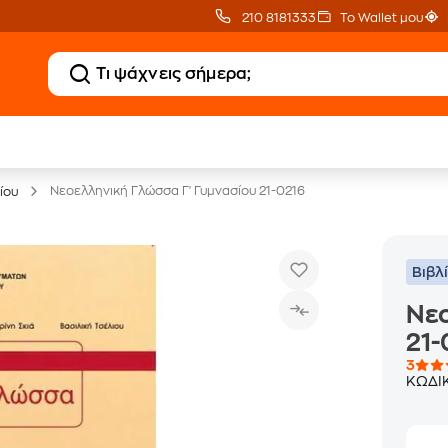
210 8181333
Το Wallet μου
20 € Public επιστροφή
Δωρεάν Μεταφορικ
με Snappi
με Public+ Delivery
Νεοελληνική Γλώσσα Γ' Γυμνασίου 21-0216
ίου
Βιβλ
Νεο
21-
3
ΚΩΔΙ