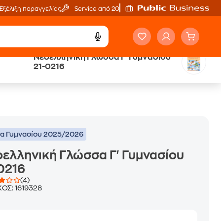
Εξέλιξη παραγγελίας
Service από 20'
Νεοελληνική Γλώσσα Γ' Γυμνασίου
ά
Έλα στον κόσμο
21-0216
των ηχητικών βιβλίων
ία Γυμνασίου 2025/2026
ελληνική Γλώσσα Γ' Γυμνασίου
0216
(4)
ΚΟΣ:
1619328