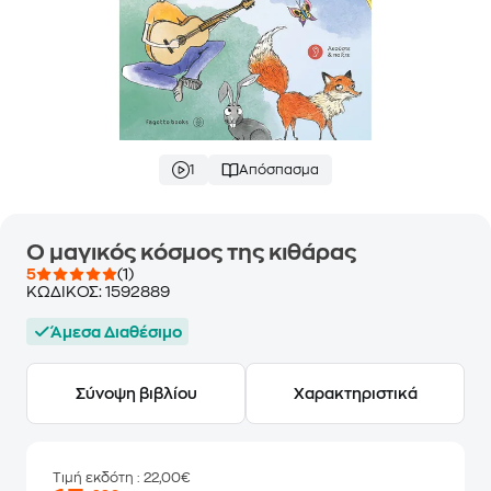
1
Απόσπασμα
Ο μαγικός κόσμος της κιθάρας
5
(1)
ΚΩΔΙΚΟΣ:
1592889
Άμεσα Διαθέσιμο
Σύνοψη βιβλίου
Χαρακτηριστικά
Τιμή εκδότη
: 22,00€