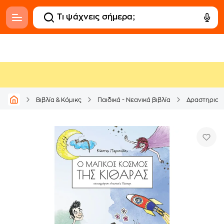
Βιβλία & Κόμικς
Παιδικά - Νεανικά βιβλία
Δραστηριοτ