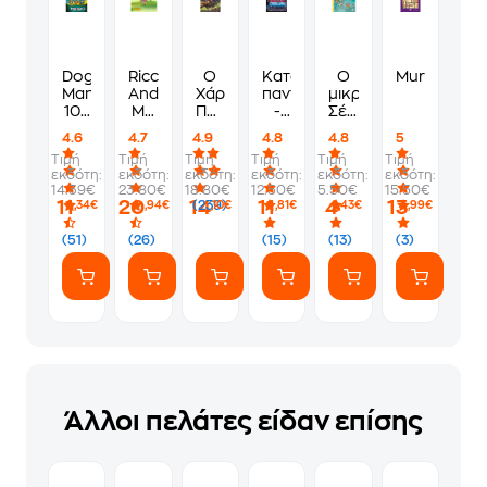
Dog
Ricco
Ο
Κατάσκοποι
Ο
Murdoku
Man
And
Χάρι
παντού
μικρός
10 -
Me
Πότερ
-
Σέρλοκ:
Η
Junior
και
Γρίφοι
Το
4.6
4.7
4.9
4.8
4.8
5
μητέρα
B
το
σε
μυστήριο
Τιμή
Τιμή
Τιμή
Τιμή
Τιμή
Τιμή
του
Workbook
κύπελλο
κάθε
με
εκδότη:
εκδότη:
εκδότη:
εκδότη:
εκδότη:
εκδότη:
γάτου
της
όροφο
τα
14.39€
23.80€
18.80€
12.50€
5.50€
15.50€
φωτιάς
χρυσόψαρα
11
20
14
11
4
13
(239)
,34€
,94€
,10€
,81€
,43€
,99€
(51)
(26)
(15)
(13)
(3)
Άλλοι πελάτες είδαν επίσης