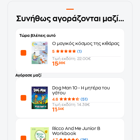
Συνήθως αγοράζονται μαζί...
Τώρα βλέπεις αυτό
Ο μαγικός κόσμος της κιθάρας
5
(1)
Τιμή εκδότη: 22.00€
15
,98€
Αγόρασε μαζί
Dog Man 10 - Η μητέρα του
γάτου
4.6
(51)
Τιμή εκδότη: 14.39€
11
,34€
Ricco And Me Junior B
Workbook
4.7
(26)