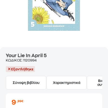
Your Lie In April 5
ΚΩΔΙΚΟΣ:
1120994
Εξαντλήθηκε
Βιογ
Σύνοψη βιβλίου
Χαρακτηριστικά
συγγ
9
,99€