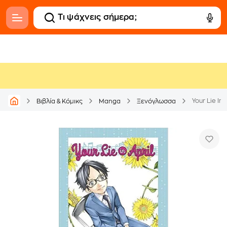
Your Lie In 
Βιβλία & Κόμικς
Manga
Ξενόγλωσσα