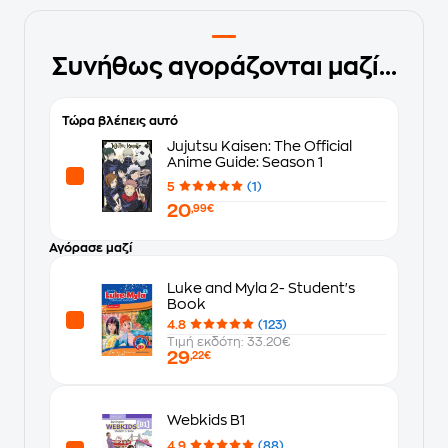
Συνήθως αγοράζονται μαζί...
Τώρα βλέπεις αυτό
Jujutsu Kaisen: The Official
Anime Guide: Season 1
5
(1)
20
,99€
Αγόρασε μαζί
Luke and Myla 2- Student's
Book
4.8
(123)
Τιμή εκδότη: 33.20€
29
,22€
Webkids B1
4.9
(88)