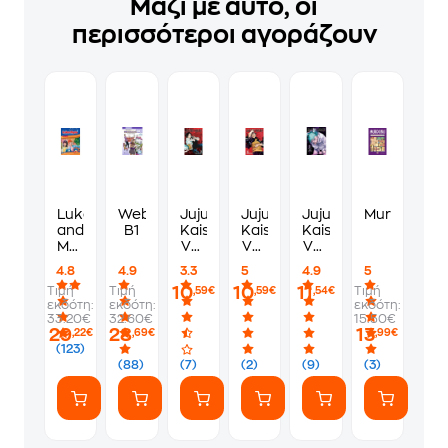
Μαζί με αυτό, οι
περισσότεροι αγοράζουν
Luke
Webkids
Jujutsu
Jujutsu
Jujutsu
Murdoku
and
B1
Kaisen,
Kaisen,
Kaisen,
Myla
Vol.
Vol.
Vol.
2-
0
16
21
4.8
4.9
3.3
5
4.9
5
Student's
10
10
11
Τιμή
Τιμή
Τιμή
,59€
,59€
,54€
Book
εκδότη:
εκδότη:
εκδότη:
33.20€
32.60€
15.50€
29
28
13
,22€
,69€
,99€
(123)
(88)
(7)
(2)
(9)
(3)