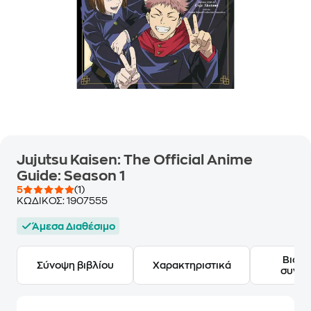
Jujutsu Kaisen: The Official Anime
Guide: Season 1
5
(1)
ΚΩΔΙΚΟΣ:
1907555
Άμεσα Διαθέσιμο
Βιογ
Σύνοψη βιβλίου
Χαρακτηριστικά
συγγ