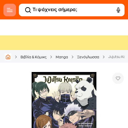
Jujutsu Kai
Βιβλία & Κόμικς
Manga
Ξενόγλωσσα