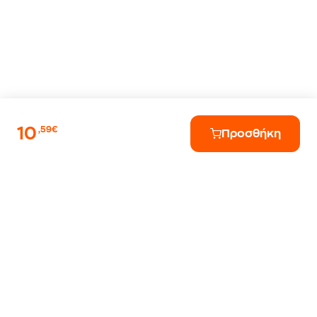
10
,59€
Προσθήκη