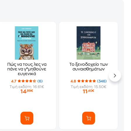
Πώς να τους λες να
Το ξενοδοχείο των
πάνε να γ*μηθούνε
συναισθημάτων
ευγενικά
4.7
(6)
4.8
(346)
Τιμή εκδότη: 16.61€
Τιμή εκδότη: 15.50€
14
11
,99€
,40€