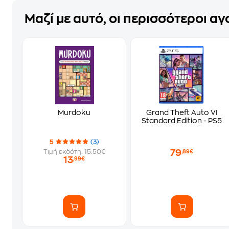
Μαζί με αυτό, οι περισσότεροι α
Murdoku
Grand Theft Auto VI
Standard Edition - PS5
5
(3)
79
Τιμή εκδότη: 15.50€
,89€
13
,99€