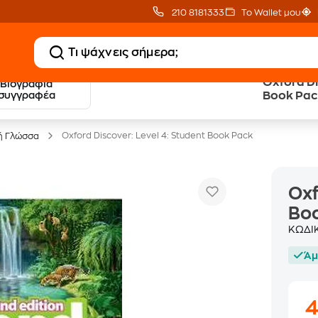
210 8181333
Το Wallet μου
Oxford Di
Βιογραφία
20 € Public επιστροφή
Δωρεάν Μεταφορικ
συγγραφέα
Book Pa
με Snappi
με Public+ Delivery
Oxford Discover: Level 4: Student Book Pack
ή Γλώσσα
Oxf
Bo
ΚΩΔΙ
Άμ