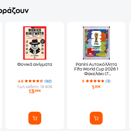
γοράζουν
Φονικά αινίγματα
Panini Αυτοκόλλητα
Fifa World Cup 2026 1
Φακελάκι (7
Αυτοκόλλητα)
4.6
(92)
5
(3)
1
Τιμή εκδότη: 18.80€
,30€
13
,99€