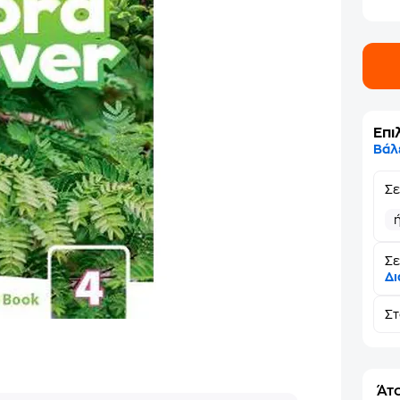
Επι
Βάλ
Σ
Σε
Δι
Σ
Άτο