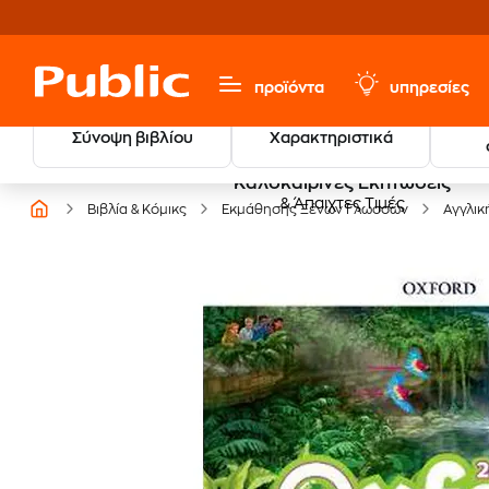
προϊόντα
υπηρεσίες
Σύνοψη βιβλίου
Χαρακτηριστικά
Καλοκαιρινές Εκπτώσεις
& Άπαιχτες Τιμές
Βιβλία & Κόμικς
Εκμάθησης Ξένων Γλωσσών
Αγγλικ