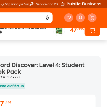
Εξέλιξη παραγγελίας
Service από 20'
scover: Level 4: Student
47
,44€
ά
Έλα στον κόσμο
ck
των ηχητικών βιβλίων
ord Discover: Level 4: Student
ok Pack
ΚΟΣ:
1547777
εσα Διαθέσιμο
47
,44€