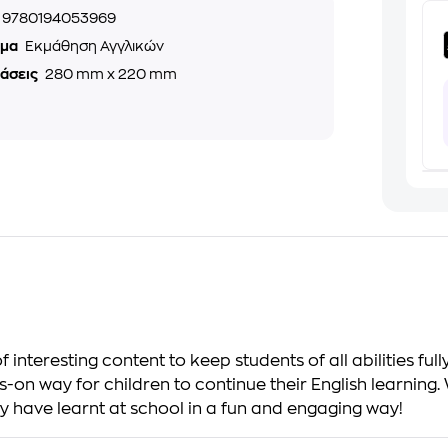
9780194053969
ημα
Εκμάθηση Αγγλικών
τάσεις
280 mm x 220 mm
 interesting content to keep students of all abilities f
-on way for children to continue their English learning.
y have learnt at school in a fun and engaging way!