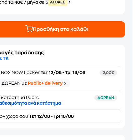
από
10,48€
/ μήνα σε 5
ATOKEΣ
Προσθήκη στο καλάθι
λογές παράδοσης
ε ΤΚ
ε
BOX NOW Locker
Τετ 12/08 - Τρι 18/08
2,00€
ή ΔΩΡΕΑΝ με
Public+ delivery
 κατάστημα Public
ΔΩΡΕΑΝ
αθεσιμότητα ανά κατάστημα
τον
χώρο σου
Τετ 12/08 - Τρι 18/08