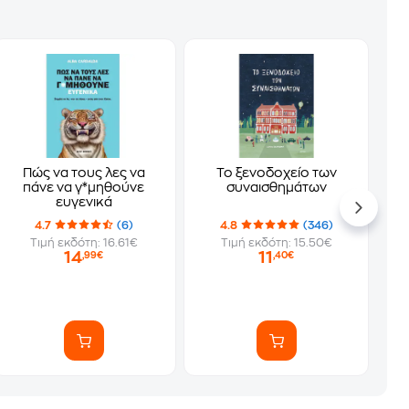
Πώς να τους λες να
Το ξενοδοχείο των
πάνε να γ*μηθούνε
συναισθημάτων
ευγενικά
4.7
(6)
4.8
(346)
Τιμή εκδότη: 16.61€
Τιμή εκδότη: 15.50€
14
11
,99€
,40€