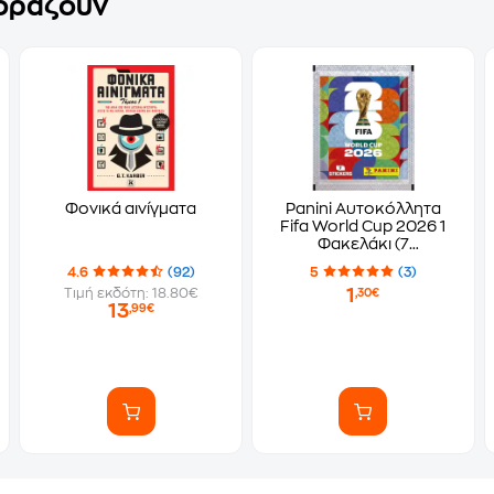
γοράζουν
Φονικά αινίγματα
Panini Αυτοκόλλητα
Fifa World Cup 2026 1
Φακελάκι (7
Αυτοκόλλητα)
4.6
(92)
5
(3)
1
Τιμή εκδότη: 18.80€
,30€
13
,99€