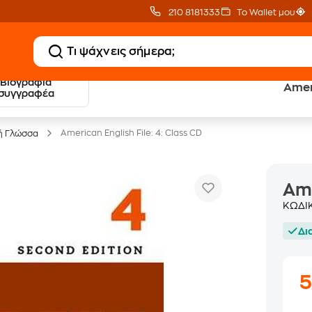
210 8181333
Το Wallet μου
Βιογραφία
Ameri
20 € Public επιστροφή
Δωρεάν Μεταφορικ
συγγραφέα
με Snappi
με Public+ Delivery
American English File: 4: Class CD
ή Γλώσσα
Ame
ΚΩΔΙ
Δι