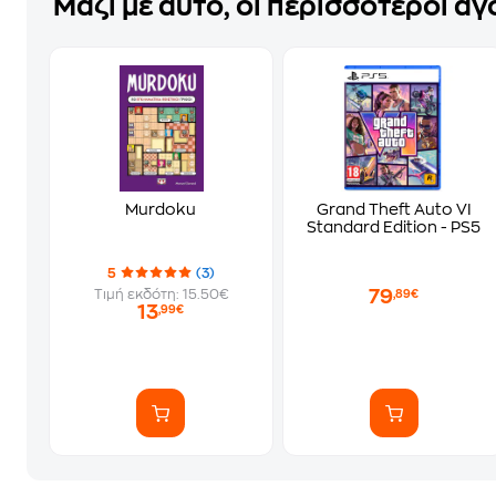
Μαζί με αυτό, οι περισσότεροι α
Murdoku
Grand Theft Auto VI
Standard Edition - PS5
5
(3)
79
Τιμή εκδότη: 15.50€
,89€
13
,99€