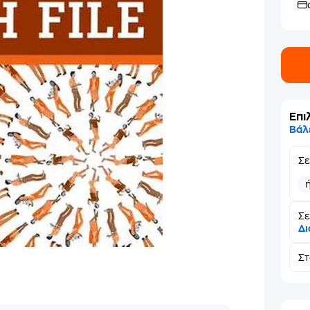
Επι
Βάλ
Σ
Σε
Δι
Σ