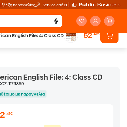
Εξέλιξη παραγγελίας
Service από 20'
52
,41€
can English File: 4: Class CD
ά
Έλα στον κόσμο
των ηχητικών βιβλίων
rican English File: 4: Class CD
ΚΟΣ:
1173859
αθέσιμο με παραγγελία
52
,41€