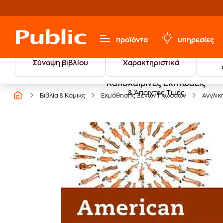
προϊόντα
υπηρεσίες
Σύνοψη βιβλίου
Χαρακτηριστικά
Καλοκαιρινές Εκπτώσεις
& Άπαιχτες Τιμές
Βιβλία & Κόμικς
Εκμάθησης Ξένων Γλωσσών
Αγγλικ