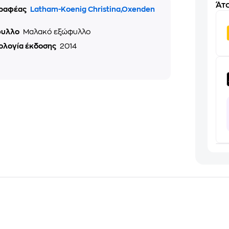
Άτο
ραφέας
Latham-Koenig Christina,Oxenden
φυλλο
Μαλακό εξώφυλλο
ολογία έκδοσης
2014